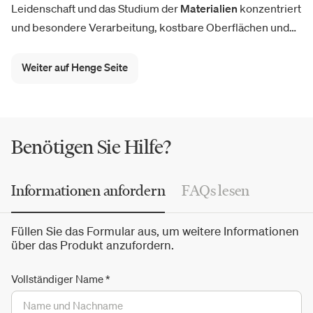
Leidenschaft und das Studium der
Materialien
konzentriert
und besondere Verarbeitung, kostbare Oberflächen und
einzigartige Kombinationen bevorzugt. Von der
skulpturalen Anziehungskraft des Tisches
Gotham
und
SR
Weiter auf Henge Seite
über Kronleuchter wie
Skyfall
und Starlight bis hin zu
Neuheiten: Henge bietet einen Katalog von
Möbeln
,
Küchen, Sesseln,
Sofas
, Einrichtungen und Lampen mit
einem authentischen Design.
Benötigen Sie Hilfe?
Informationen anfordern
FAQs lesen
Füllen Sie das Formular aus, um weitere Informationen
über das Produkt anzufordern.
Vollständiger Name
*