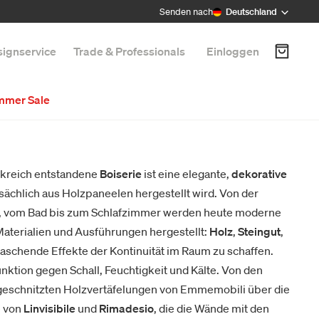
Senden nach
Deutschland
ignservice
Trade & Professionals
Einloggen
mmer Sale
ankreich entstandene
Boiserie
ist eine elegante,
dekorative
tsächlich aus Holzpaneelen hergestellt wird. Von der
 vom Bad bis zum Schlafzimmer werden heute moderne
Materialien und Ausführungen hergestellt:
Holz
,
Steingut
,
aschende Effekte der Kontinuität im Raum zu schaffen.
nktion gegen Schall, Feuchtigkeit und Kälte. Von den
 geschnitzten Holzvertäfelungen von Emmemobili über die
e von
Linvisibile
und
Rimadesio
, die die Wände mit den