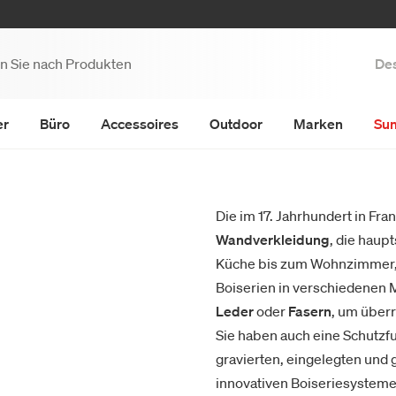
Des
er
Büro
Accessoires
Outdoor
Marken
Su
Die im 17. Jahrhundert in Fr
Wandverkleidung
, die haup
Küche bis zum Wohnzimmer,
Boiserien in verschiedenen 
Leder
oder
Fasern
, um überr
Sie haben auch eine Schutzfu
gravierten, eingelegten und
innovativen Boiseriesystem