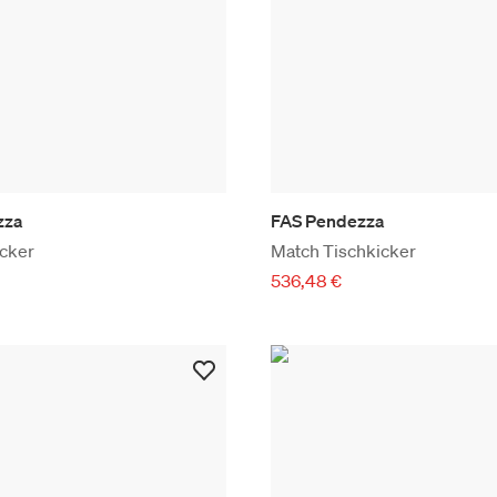
zza
FAS Pendezza
icker
Match Tischkicker
536,48 €