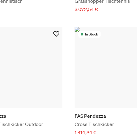
ennistisch
Grasshopper Tischtennis
3.072,54 €
In Stock
zza
FAS Pendezza
ischkicker Outdoor
Cross Tischkicker
1.414,34 €