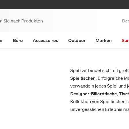
Des
er
Büro
Accessoires
Outdoor
Marken
Su
Spaß verbindet sich mit groß
Spieltischen
. Erfolgreiche M
verwandeln jedes Spiel und j
Designer-Billardtische
,
Tisch
Kollektion von Spieltischen,
unvergesslichen Erlebnis m