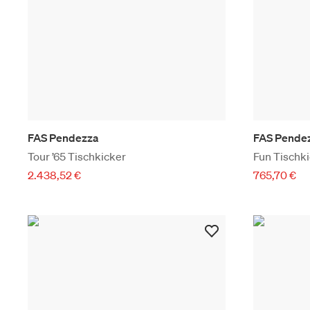
FAS Pendezza
FAS Pende
Tour ’65 Tischkicker
Fun Tischk
2.438,52 €
765,70 €