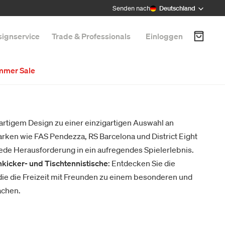
Senden nach
Deutschland
ignservice
Trade & Professionals
Einloggen
mmer Sale
artigem Design zu einer einzigartigen Auswahl an
arken wie FAS Pendezza, RS Barcelona und District Eight
ede Herausforderung in ein aufregendes Spielerlebnis.
kicker- und Tischtennistische
: Entdecken Sie die
 die die Freizeit mit Freunden zu einem besonderen und
achen.