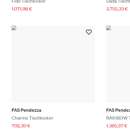
Fido Tischkicker
Dada Tischt
1.071,98 €
3.755,33 €
FAS Pendezza
FAS Pende
Charme Tischkicker
RAINBOW T
702,30 €
1.365,57 €