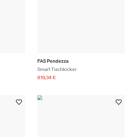
FAS Pendezza
Smart Tischkicker
819,34 €