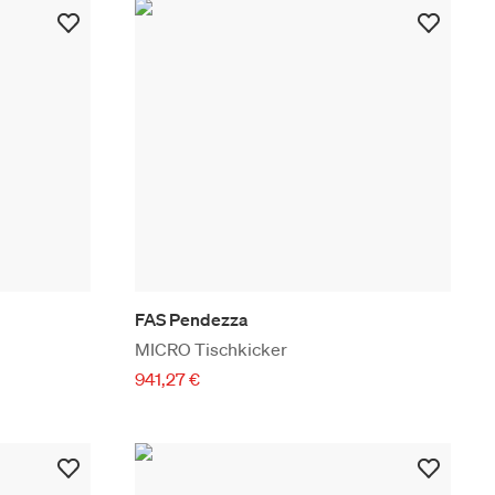
FAS Pendezza
MICRO Tischkicker
941,27 €