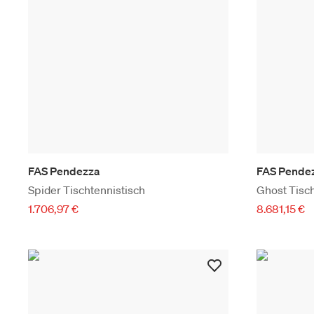
FAS Pendezza
FAS Pende
Spider Tischtennistisch
Ghost Tisc
1.706,97 €
8.681,15 €