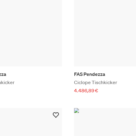
zza
FAS Pendezza
hkicker
Ciclope Tischkicker
4.486,89 €