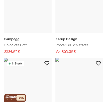
Campeggi
Karup Design
Oblò Sofa Bett
Roots 160 Schlafsofa
3.134,97 €
Von 623,29 €
In Stock
the
Summer
-
30
%
Deals