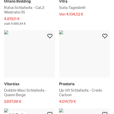
Milano Bedding
Vitra
Rufus Schlafsofa - Cat.3
Suita Tagesbett
Westralis 05
Von 4.104,52 €
4.819,11 €
statt 6.884,44 €
Vitarelax
Prostoria
Dobble Maxi Schlafsofa -
Up-lift Schlafsofa - Credo
Queen Beige
Carbon
2.697,98 €
4.014,79 €