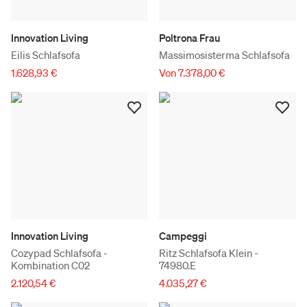
Innovation Living
Poltrona Frau
Eilis Schlafsofa
Massimosisterma Schlafsofa
1.628,93 €
Von 7.378,00 €
Innovation Living
Campeggi
Cozypad Schlafsofa -
Ritz Schlafsofa Klein -
Kombination C02
74980.E
2.120,54 €
4.035,27 €