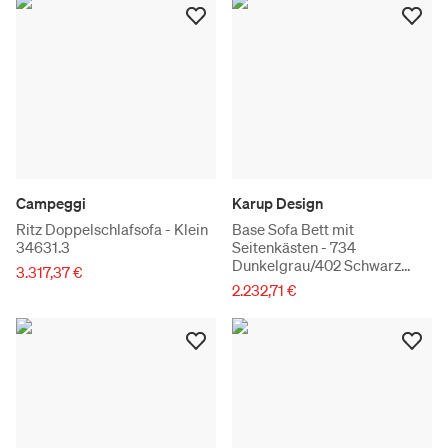
Campeggi
Karup Design
Ritz Doppelschlafsofa - Klein
Base Sofa Bett mit
34631.3
Seitenkästen - 734
Dunkelgrau/402 Schwarz
3.317,37 €
Nachtlackiert
2.232,71 €