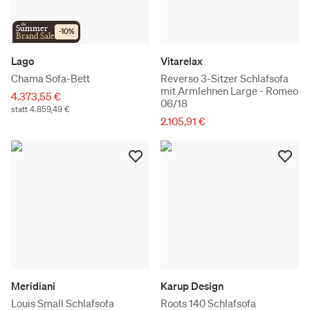
the
Summer
-
10
%
Brand Sale
Lago
Vitarelax
Chama Sofa-Bett
Reverso 3-Sitzer Schlafsofa
mit Armlehnen Large - Romeo
4.373,55 €
06/18
statt 4.859,49 €
2.105,91 €
Meridiani
Karup Design
Louis Small Schlafsofa
Roots 140 Schlafsofa