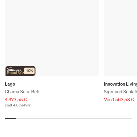
the
Summer
-
10
%
Brand Sale
Lago
Innovation Livin
Chama Sofa-Bett
Sigmund Schlaf
4.373,55 €
Von 1.563,58 €
statt 4.859,49 €