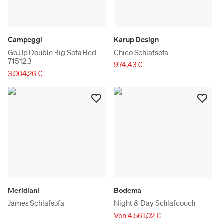
Campeggi
Karup Design
Go.Up Double Big Sofa Bed -
Chico Schlafsofa
71512.3
974,43 €
3.004,26 €
Meridiani
Bodema
James Schlafsofa
Night & Day Schlafcouch
Von 4.561,02 €