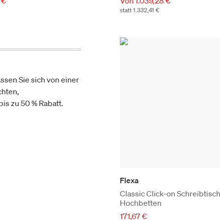
 €
Von 1.039,28 €
statt 1.332,41 €
ssen Sie sich von einer
chten,
is zu 50 % Rabatt.
Flexa
Classic Click-on Schreibtisch
Hochbetten
171,67 €