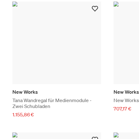
New Works
New Works
Tana Wandregal für Medienmodule -
New Works 
Zwei Schubladen
707,17 €
1.155,86 €