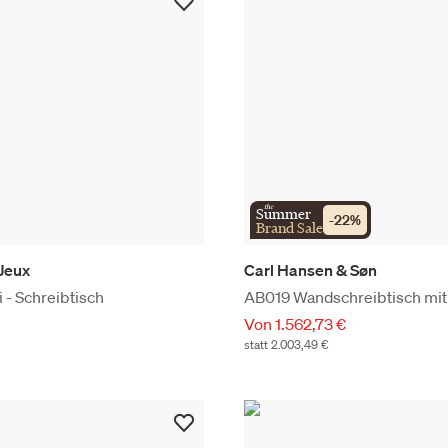
the
Summer
-
22
%
Brand Sale
 Jeux
Carl Hansen & Søn
 - Schreibtisch
AB019 Wandschreibtisch mit
Von 1.562,73 €
statt 2.003,49 €