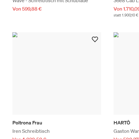
Wave - Schreibtisch mit Schublade
36e8 Cab L
Von 599,88 €
Von 1.710,0
statt 1.900,10 €
Poltrona Frau
HARTÔ
Iren Schreibtisch
Gaston Wan