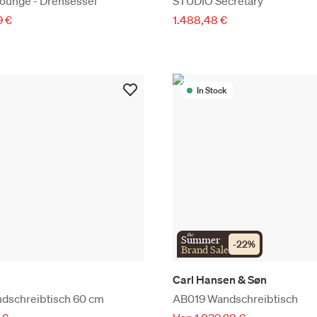
ounge - Drehsessel
STUDIO Secretary
9 €
1.488,48 €
In Stock
the
Summer
-
22
%
Brand Sale
Carl Hansen & Søn
dschreibtisch 60 cm
AB019 Wandschreibtisch