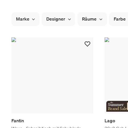
Marke
Designer
Räume
Farbe
the
Summer
Brand Sale
Fantin
Lago