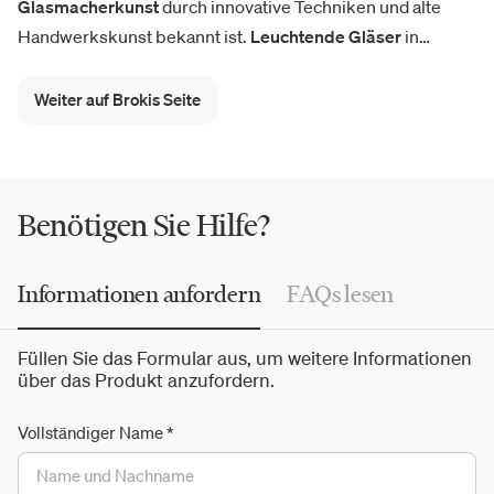
Glasmacherkunst
durch innovative Techniken und alte
Handwerkskunst bekannt ist.
Leuchtende Gläser
in
einfachen, weichen und eleganten Formen
charakterisieren die Leuchten: die berühmten
Weiter auf Brokis Seite
Kollektionen Memory
, Knot, Balloons, Mona, Muffins und
Shadows. Von ikonischen Stücken bis hin zu Neuheiten
schöpft die Marke aus der Kreativität renommierter
tschechischer und internationaler Designer.
Benötigen Sie Hilfe?
Informationen anfordern
FAQs lesen
Füllen Sie das Formular aus, um weitere Informationen
über das Produkt anzufordern.
Vollständiger Name
*