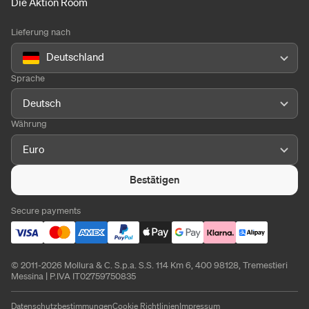
Die Aktion Room
Lieferung nach
Deutschland
Sprache
Deutsch
Währung
Euro
Bestätigen
Secure payments
© 2011-2026 Mollura & C. S.p.a. S.S. 114 Km 6, 400 98128, Tremestieri
Messina | P.IVA IT02759750835
Datenschutzbestimmungen
Cookie Richtlinien
Impressum