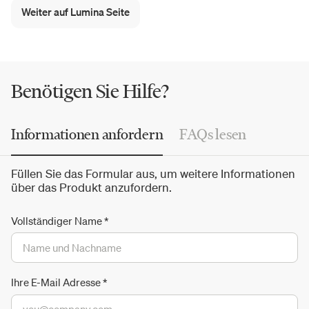
kennzeichnen die
Lampen von Lumina
, die aus
Weiter auf Lumina Seite
recycelbaren Materialien
wie Aluminium, Stahl und Glas
gefertigt werden. Die Marke setzt auf modernste
Technologien, um die perfekte Synthese aus Form und
Funktion zu erreichen.
Benötigen Sie Hilfe?
Informationen anfordern
FAQs lesen
Füllen Sie das Formular aus, um weitere Informationen
über das Produkt anzufordern.
Vollständiger Name
*
Ihre E-Mail Adresse
*