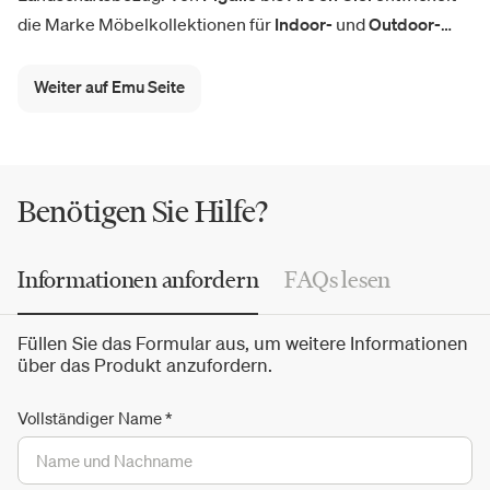
die Marke Möbelkollektionen für
Indoor-
und
Outdoor-
Bereiche
in Wohn-, Contract- und Hospitality-Kontexten.
Stühle, Tische, Sofas, Sessel, Sonnenschirme und
Weiter auf Emu Seite
Gartenmöbel entstehen aus einer besonderen Kompetenz
in der Metallverarbeitung und dem Dialog mit
internationalen Designern.
Benötigen Sie Hilfe?
Informationen anfordern
FAQs lesen
Füllen Sie das Formular aus, um weitere Informationen
über das Produkt anzufordern.
Vollständiger Name
*