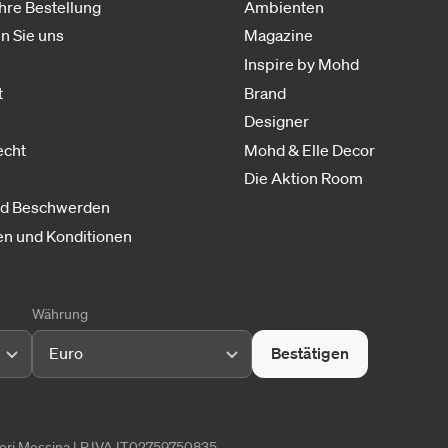
Ihre Bestellung
Ambienten
n Sie uns
Magazine
Inspire by Mohd
t
Brand
Designer
echt
Mohd & Elle Decor
Die Aktion Room
nd Beschwerden
n und Konditionen
Währung
Euro
Bestätigen
tieri Messina | P.IVA IT02759750835