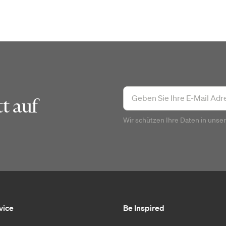
t auf
Wir schützen Ihre Daten in unse
vice
Be Inspired