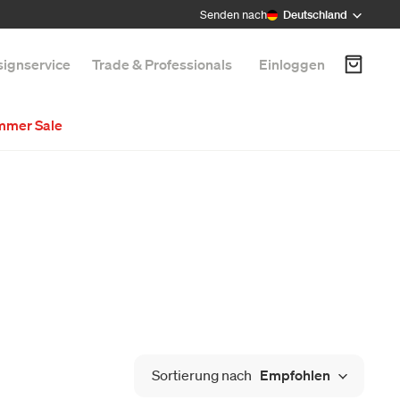
Senden nach
Deutschland
ignservice
Trade & Professionals
Einloggen
mmer Sale
Sortierung nach
Empfohlen