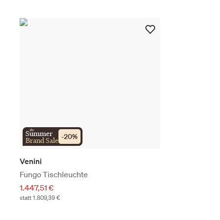
the
Summer
-
20
%
Brand Sale
Venini
Fungo Tischleuchte
1.447,51 €
statt 1.809,39 €