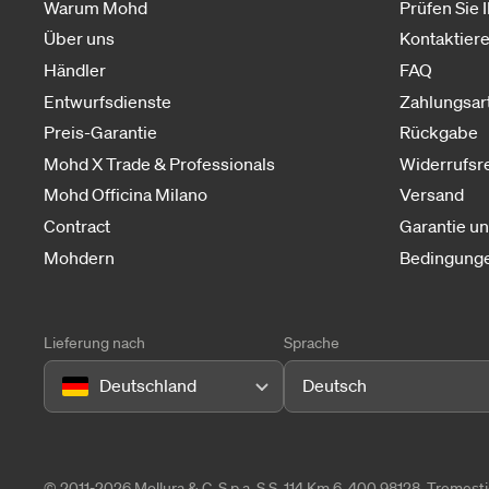
Warum Mohd
Prüfen Sie 
Über uns
Kontaktiere
Händler
FAQ
Entwurfsdienste
Zahlungsar
Preis-Garantie
Rückgabe
Mohd X Trade & Professionals
Widerrufsr
Mohd Officina Milano
Versand
Contract
Garantie u
Mohdern
Bedingunge
Lieferung nach
Sprache
Deutschland
Deutsch
© 2011-2026 Mollura & C. S.p.a. S.S. 114 Km 6, 400 98128, Tremes