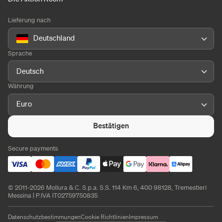
Lieferung nach
Deutschland
Sprache
Deutsch
Währung
Euro
Bestätigen
Secure payments
© 2011-2026 Mollura & C. S.p.a. S.S. 114 Km 6, 400 98128, Tremestieri
Messina | P.IVA IT02759750835
Datenschutzbestimmungen
Cookie Richtlinien
Impressum