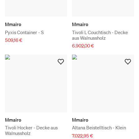
Mmairo
Mmairo
Pyxis Container - S
Tivoli L Couchtisch - Decke
aus Walnussholz
509,16 €
6.902,00 €
Mmairo
Mmairo
Tivoli Hocker - Decke aus
Altana Beistelltisch - Klein
Walnussholz
7.022,95 €