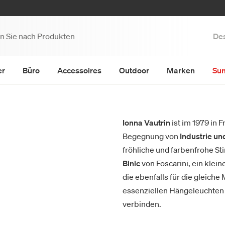
Des
er
Büro
Accessoires
Outdoor
Marken
Su
Ionna Vautrin
ist im 1979 in 
Begegnung von
Industrie un
fröhliche und farbenfrohe St
Binic
von Foscarini, ein klein
die ebenfalls für die gleich
essenziellen Hängeleuchten 
verbinden.