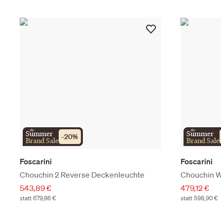
the
the
Summer
Summer
-
20
%
Brand Sale
Brand Sale
Foscarini
Foscarini
Chouchin 2 Reverse Deckenleuchte
Chouchin W
543,89 €
479,12 €
statt 679,86 €
statt 598,90 €