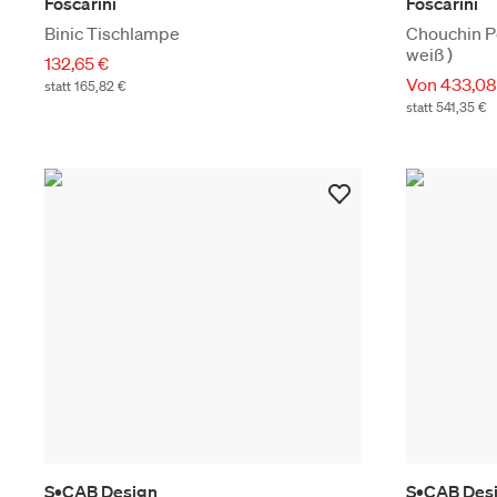
Foscarini
Foscarini
Binic Tischlampe
Chouchin Pe
weiß )
132,65 €
Von 433,08
statt 165,82 €
statt 541,35 €
S•CAB Design
S•CAB Des