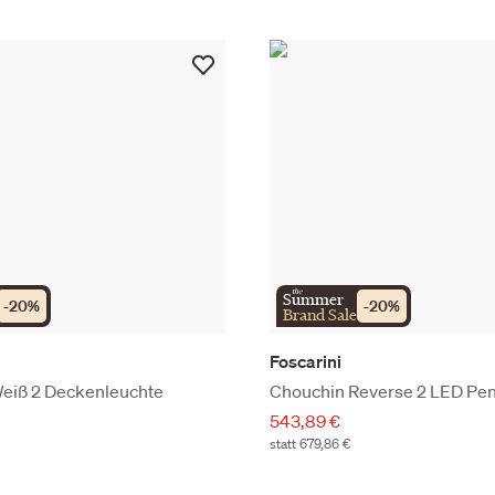
the
Summer
-
20
%
-
20
%
Brand Sale
Foscarini
eiß 2 Deckenleuchte
Chouchin Reverse 2 LED Pen
543,89 €
statt 679,86 €