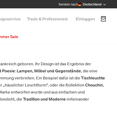
Senden nach
Deutschland
ignservice
Trade & Professionals
Einloggen
mmer Sale
Frankreich geboren. Ihr Design ist das Ergebnis der
d Poesie
:
Lampen, Möbel und Gegenstände
, die eine
immung verbreiten. Ein Beispiel dafür ist die
Tischleuchte
er „häuslicher Leuchtturm“, oder die Kollektion
Chouchin
,
e Marke entworfen wurde und aus einfachen und
besteht, die
Tradition und Moderne
miteinander