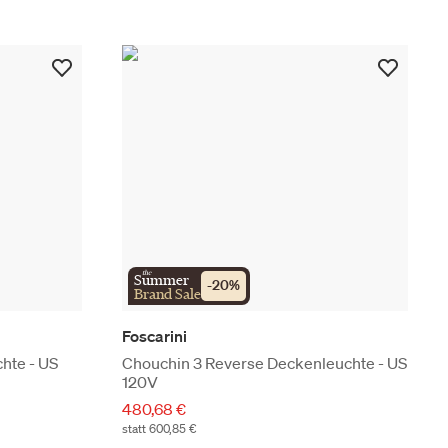
the
Summer
-
20
%
Brand Sale
Foscarini
hte - US
Chouchin 3 Reverse Deckenleuchte - US
120V
480,68 €
statt 600,85 €