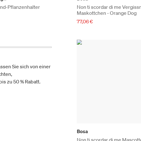
d-Pflanzenhalter
Non ti scordar di me Vergiss
Maskottchen - Orange Dog
77,06 €
ssen Sie sich von einer
chten,
is zu 50 % Rabatt.
Bosa
Non ti scordar di me Mascott