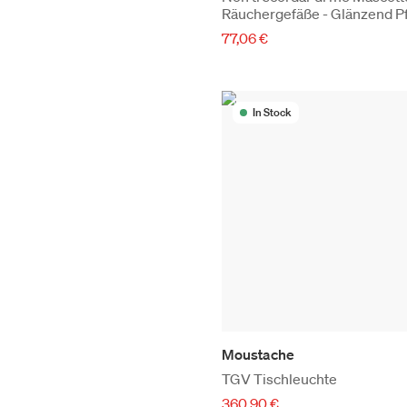
Räuchergefäße - Glänzend P
77,06 €
In Stock
Moustache
TGV Tischleuchte
360,90 €