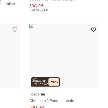
fauenblau
500,19 €
statt 625,24 €
the
Summer
-
20
%
Brand Sale
Foscarini
Chouchin 2 Pendelleuchte
561,83 €