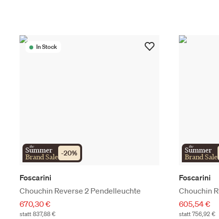
In Stock
the
the
Summer
Summer
-
20
%
Brand Sale
Brand Sale
Foscarini
Foscarini
Chouchin Reverse 2 Pendelleuchte
Chouchin R
670,30 €
605,54 €
statt 837,88 €
statt 756,92 €