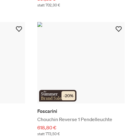
statt 702,30 €
the
Summer
-
20
%
Brand Sale
Foscarini
Chouchin Reverse 1 Pendelleuchte
618,80 €
statt 773,50 €