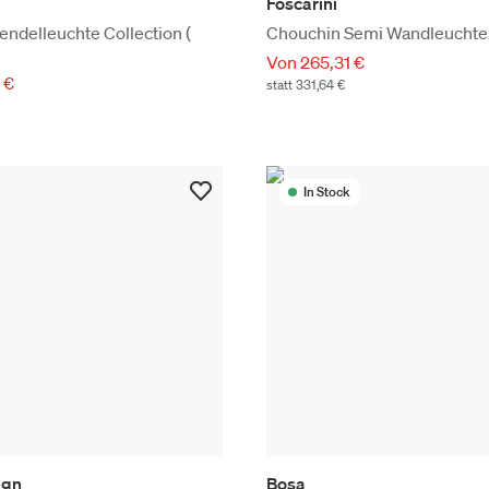
Foscarini
ndelleuchte Collection (
Chouchin Semi Wandleuchte
Von 265,31 €
 €
statt 331,64 €
In Stock
ign
Bosa