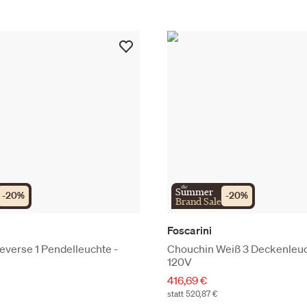
the
Summer
-
20
%
-
20
%
Brand Sale
Foscarini
everse 1 Pendelleuchte -
Chouchin Weiß 3 Deckenleuc
120V
416,69 €
statt 520,87 €