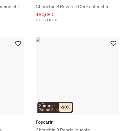
meinnicht
Chouchin 3 Reverse Deckenleuchte
480,68 €
statt 600,85 €
the
Summer
-
20
%
Brand Sale
Foscarini
e
Chouchin 3 Pendelleuchte