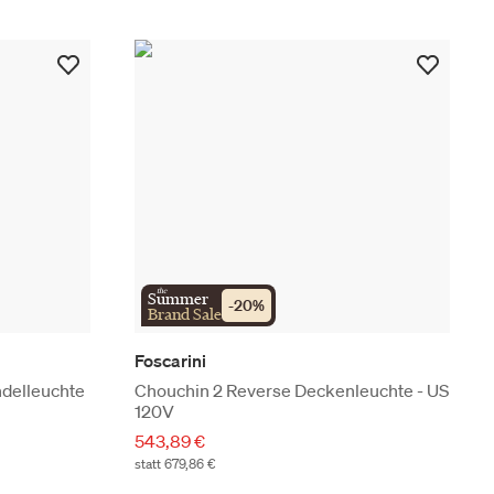
the
Summer
-
20
%
Brand Sale
Foscarini
delleuchte
Chouchin 2 Reverse Deckenleuchte - US
120V
543,89 €
statt 679,86 €