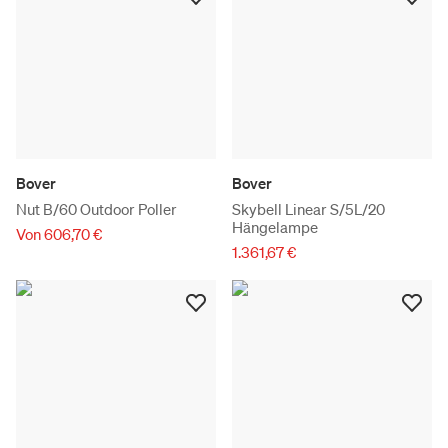
Bover
Bover
Nut B/60 Outdoor Poller
Skybell Linear S/5L/20
Hängelampe
Von 606,70 €
1.361,67 €