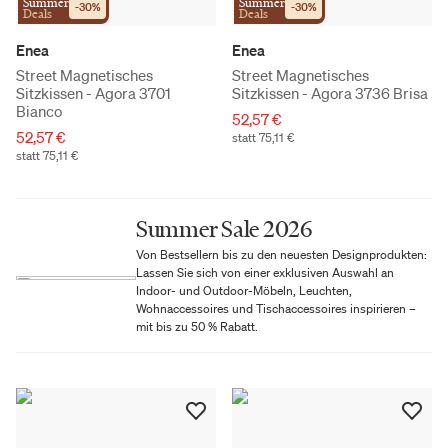
Summer
Summer
-
30
%
-
30
%
Deals
Deals
Enea
Enea
Street Magnetisches
Street Magnetisches
Sitzkissen - Agora 3701
Sitzkissen - Agora 3736 Brisa
Bianco
52,57 €
52,57 €
statt 75,11 €
statt 75,11 €
Summer Sale 2026
Von Bestsellern bis zu den neuesten Designprodukten:
Lassen Sie sich von einer exklusiven Auswahl an
Indoor- und Outdoor-Möbeln, Leuchten,
Wohnaccessoires und Tischaccessoires inspirieren –
mit bis zu 50 % Rabatt.