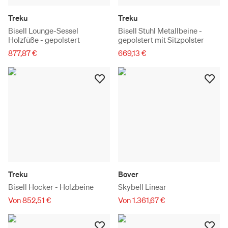
Treku
Treku
Bisell Lounge-Sessel
Bisell Stuhl Metallbeine -
Holzfüße - gepolstert
gepolstert mit Sitzpolster
877,87 €
669,13 €
Treku
Bover
Bisell Hocker - Holzbeine
Skybell Linear
Von 852,51 €
Von 1.361,67 €