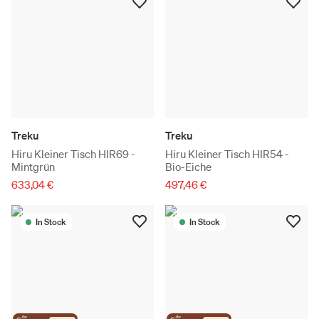
Treku
Treku
Hiru Kleiner Tisch HIR69 -
Hiru Kleiner Tisch HIR54 -
Mintgrün
Bio-Eiche
633,04 €
497,46 €
In Stock
In Stock
the
the