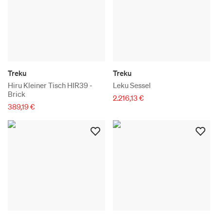
Treku
Treku
Hiru Kleiner Tisch HIR39 -
Leku Sessel
Brick
2.216,13 €
389,19 €