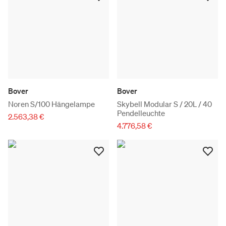
Bover
Bover
Noren S/100 Hängelampe
Skybell Modular S / 20L / 40
Pendelleuchte
2.563,38 €
4.776,58 €