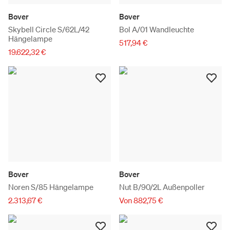
Bover
Bover
Skybell Circle S/62L/42
Bol A/01 Wandleuchte
Hängelampe
517,94 €
19.622,32 €
Bover
Bover
Noren S/85 Hängelampe
Nut B/90/2L Außenpoller
2.313,67 €
Von 882,75 €