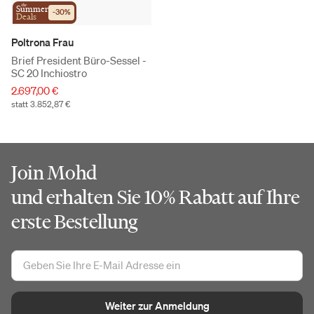
the
Summer
-
30
%
Deals
Poltrona Frau
Brief President Büro-Sessel -
SC 20 Inchiostro
2.697,00 €
statt 3.852,87 €
Join Mohd
und erhalten Sie 10% Rabatt auf Ihre
erste Bestellung
Weiter zur Anmeldung