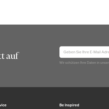
t auf
Wir schützen Ihre Daten in unse
vice
Be Inspired