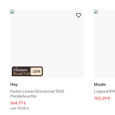
the
Summer
-
25
%
Brand Sale
Hay
Muuto
Factor Linear Directional 1500
Looped IP
Pendelleuchte
385,29 €
564,77 €
statt 753,02 €