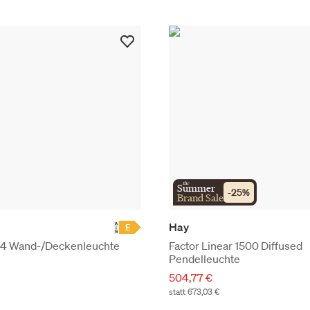
the
Summer
-
25
%
Brand Sale
Hay
E
44 Wand-/Deckenleuchte
Factor Linear 1500 Diffused
Pendelleuchte
504,77 €
statt 673,03 €