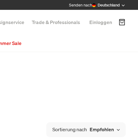
Senden nach
Deutschland
ignservice
Trade & Professionals
Einloggen
mmer Sale
Sortierung nach
Empfohlen