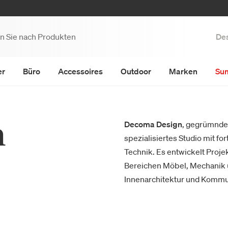
Des
er
Büro
Accessoires
Outdoor
Marken
Su
n
Decoma Design
, gegrümndet
spezialisiertes Studio mit f
Technik. Es entwickelt Projek
Bereichen Möbel, Mechanik u
Innenarchitektur und Kommu