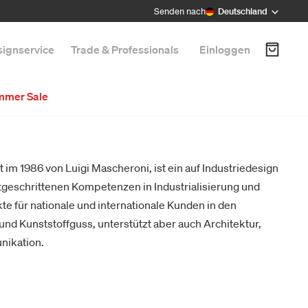
Senden nach
Deutschland
ignservice
Trade & Professionals
Einloggen
mmer Sale
 im 1986 von Luigi Mascheroni, ist ein auf Industriedesign
ortgeschrittenen Kompetenzen in Industrialisierung und
te für nationale und internationale Kunden in den
nd Kunststoffguss, unterstützt aber auch Architektur,
nikation.