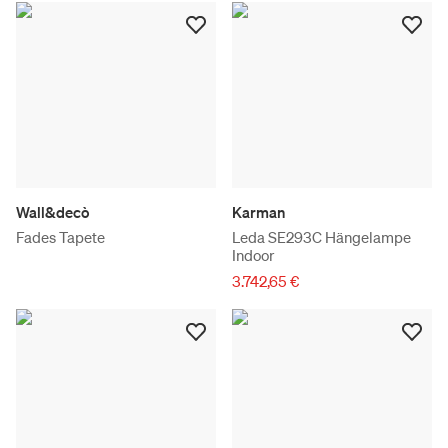
Wall&decò
Karman
Fades Tapete
Leda SE293C Hängelampe
Indoor
3.742,65 €