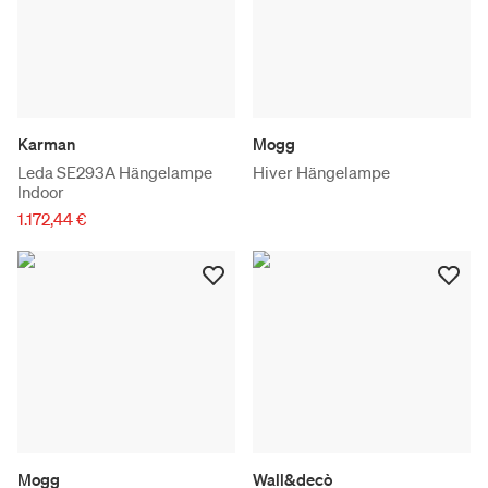
Karman
Mogg
Leda SE293A Hängelampe
Hiver Hängelampe
Indoor
1.172,44 €
Mogg
Wall&decò