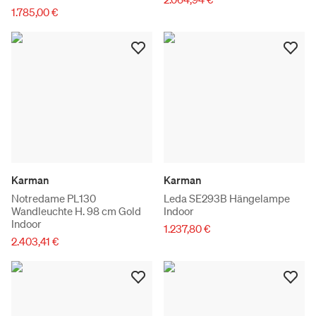
1.785,00 €
Karman
Karman
Notredame PL130
Leda SE293B Hängelampe
Wandleuchte H. 98 cm Gold
Indoor
Indoor
1.237,80 €
2.403,41 €