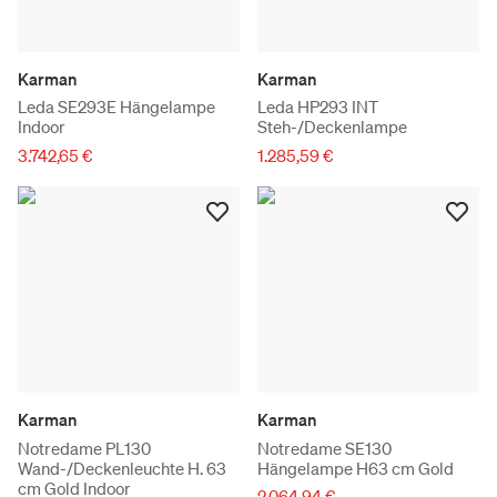
Karman
Karman
Leda SE293E Hängelampe
Leda HP293 INT
Indoor
Steh-/Deckenlampe
3.742,65 €
1.285,59 €
Karman
Karman
Notredame PL130
Notredame SE130
Wand-/Deckenleuchte H. 63
Hängelampe H63 cm Gold
cm Gold Indoor
2.064,94 €