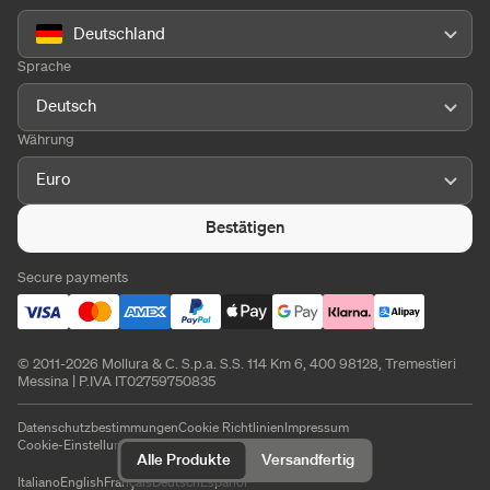
Deutschland
Sprache
Deutsch
Währung
Euro
Bestätigen
Secure payments
© 2011-2026 Mollura & C. S.p.a. S.S. 114 Km 6, 400 98128, Tremestieri
Messina | P.IVA IT02759750835
Datenschutzbestimmungen
Cookie Richtlinien
Impressum
Cookie-Einstellungen
Alle Produkte
Versandfertig
Italiano
English
Français
Deutsch
Español