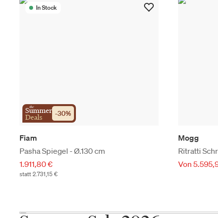
In Stock
the
Summer
-
30
%
Deals
Fiam
Mogg
Pasha Spiegel - Ø.130 cm
Ritratti Sch
1.911,80 €
Von 5.595,
statt 2.731,15 €