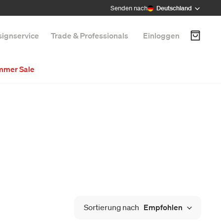
Senden nach
Deutschland
ignservice
Trade & Professionals
Einloggen
mmer Sale
Sortierung nach
Empfohlen