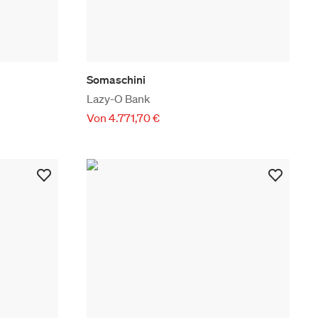
Somaschini
Lazy-O Bank
Von 4.771,70 €