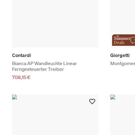
the
Summer
Deals
Contardi
Giorgetti
Bianca AP Wandleuchte Linear
Montgomery
Ferngesteuerter Treiber
708,15 €