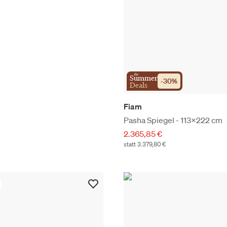
the
Summer
-
30
%
Deals
Fiam
Pasha Spiegel - 113x222 cm
2.365,85 €
statt 3.379,80 €