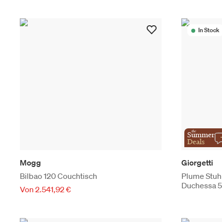
In Stock
the
Summer
Deals
Mogg
Giorgetti
Bilbao 120 Couchtisch
Plume Stuhl
Duchessa 
Von 2.541,92 €