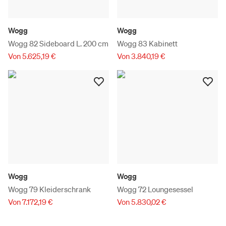
Wogg
Wogg
Wogg 82 Sideboard L. 200 cm
Wogg 83 Kabinett
Von 5.625,19 €
Von 3.840,19 €
Wogg
Wogg
Wogg 79 Kleiderschrank
Wogg 72 Loungesessel
Von 7.172,19 €
Von 5.830,02 €