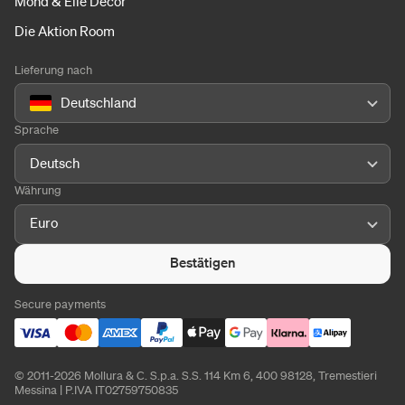
Mohd & Elle Decor
Die Aktion Room
Lieferung nach
Deutschland
Sprache
Deutsch
Währung
Euro
Bestätigen
Secure payments
© 2011-2026 Mollura & C. S.p.a. S.S. 114 Km 6, 400 98128, Tremestieri
Messina | P.IVA IT02759750835