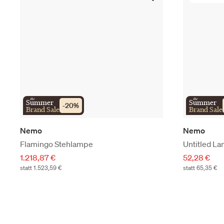
the
the
Summer
Summer
-
20
%
Brand Sale
Brand Sale
Nemo
Nemo
Flamingo Stehlampe
Untitled L
1.218,87 €
52,28 €
statt 1.523,59 €
statt 65,35 €