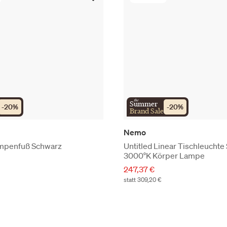
the
Summer
-
20
%
-
20
%
Brand Sale
Nemo
ampenfuß Schwarz
Untitled Linear Tischleuchte
3000°K Körper Lampe
247,37 €
statt 309,20 €