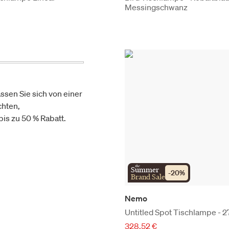
Messingschwanz
ssen Sie sich von einer
chten,
is zu 50 % Rabatt.
the
Summer
-
20
%
Brand Sale
Nemo
Untitled Spot Tischlampe - 
328,52 €