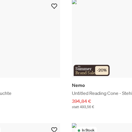
the
Summer
-
20
%
Brand Sale
Nemo
uchte
Untitled Reading Cone - Steh
394,84 €
statt 493,56 €
In Stock