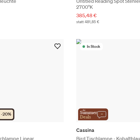
leuchte
Untitled Reading Spot Stehle
2700°K
385,48 €
statt 481,85 €
In Stock
the
Summer
-
20
%
Deals
Cassina
schlampe Linear
Bird Tischlampe - Kobaltblau