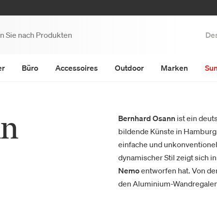
Des
er
Büro
Accessoires
Outdoor
Marken
Su
nn
Bernhard Osann
ist ein deut
bildende Künste in Hamburg. 
einfache und unkonventionell
dynamischer Stil zeigt sich i
Nemo
entworfen hat. Von de
den Aluminium-Wandregalen 