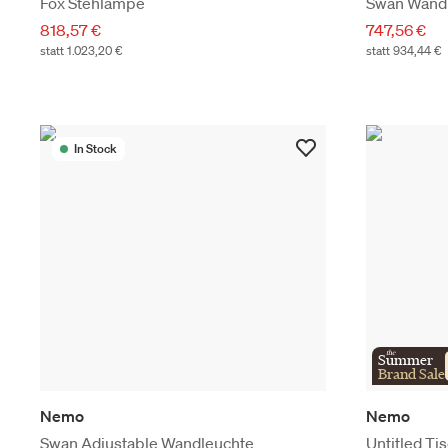
Fox Stehlampe
Swan Wand
818,57 €
747,56 €
statt 1.023,20 €
statt 934,44 €
In Stock
the
Summer
Brand Sale
Nemo
Nemo
Swan Adjustable Wandleuchte
Untitled Ti