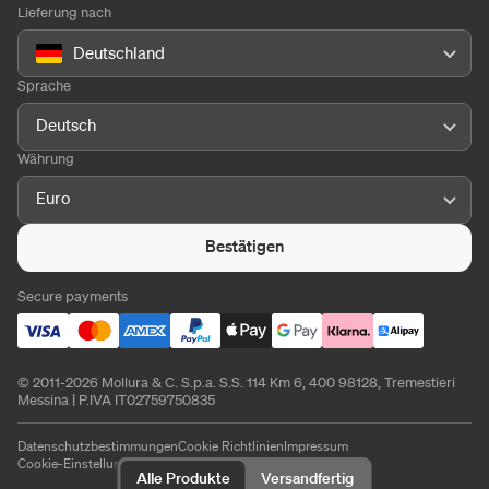
Lieferung nach
Deutschland
Sprache
Deutsch
Währung
Euro
Bestätigen
Secure payments
© 2011-2026 Mollura & C. S.p.a. S.S. 114 Km 6, 400 98128, Tremestieri
Messina | P.IVA IT02759750835
Datenschutzbestimmungen
Cookie Richtlinien
Impressum
Cookie-Einstellungen
Alle Produkte
Versandfertig