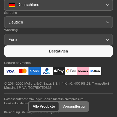
Deutschland
Sprache
Deutsch
Währung
Euro
Bestätigen
Secure payments
© 2011-2026 Mollura & C. S.p.a. S.S. 114 Km 6, 400 98128, Tremestieri
Messina | P.IVA IT02759750835
Datenschutzbestimmungen
Cookie Richtlinien
Impressum
Cookie-Einstellungen
Alle Produkte
Versandfertig
Italiano
English
Français
Deutsch
Español