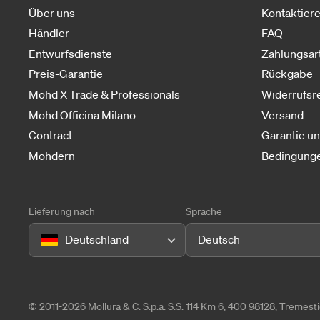
Über uns
Kontaktiere
Händler
FAQ
Entwurfsdienste
Zahlungsar
Preis-Garantie
Rückgabe
Mohd X Trade & Professionals
Widerrufsr
Mohd Officina Milano
Versand
Contract
Garantie u
Mohdern
Bedingunge
Lieferung nach
Sprache
Deutschland
Deutsch
© 2011-2026 Mollura & C. S.p.a. S.S. 114 Km 6, 400 98128, Tremes