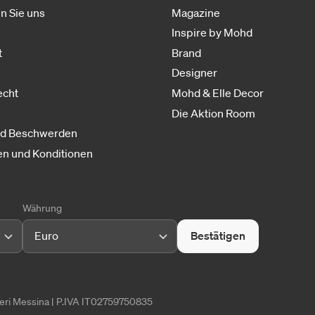
n Sie uns
Magazine
Inspire by Mohd
t
Brand
Designer
echt
Mohd & Elle Decor
Die Aktion Room
nd Beschwerden
n und Konditionen
Währung
Euro
Bestätigen
tieri Messina | P.IVA IT02759750835