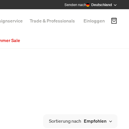
Senden nach
Deutschland
ignservice
Trade & Professionals
Einloggen
mmer Sale
Sortierung nach
Empfohlen