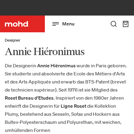
Menu
Designer
Annie Hiéronimus
Die Designerin
Annie Hiéronimus
wurde in Paris geboren.
Sie studierte und absolvierte die Ecole des Métiers d'Arts
et des Arts Appliqués und erwarb das BTS-Patent (brevet
de technicien supérieur). Seit 1976 ist sie Mitglied des
Roset Bureau d'Etudes
. Inspiriert von den 1980er Jahren
entwirft die Designerin für
Ligne Roset
die Kollektion
Plumy, bestehend aus Sesseln, Sofas und Hockern aus
Bultex-Polyesterschaum und Polyurethan, mit weichen,
umhüllenden Formen