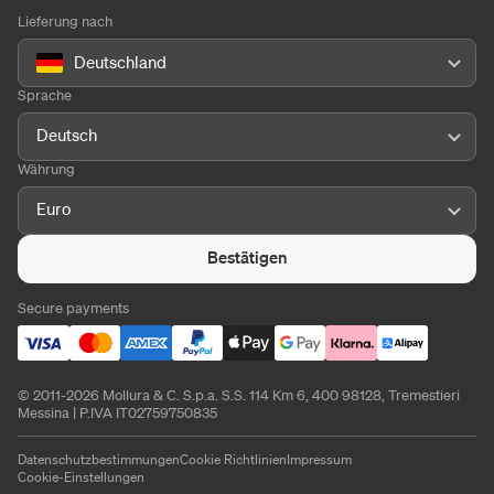
Lieferung nach
Deutschland
Sprache
Deutsch
Währung
Euro
Bestätigen
Secure payments
© 2011-2026 Mollura & C. S.p.a. S.S. 114 Km 6, 400 98128, Tremestieri
Messina | P.IVA IT02759750835
Datenschutzbestimmungen
Cookie Richtlinien
Impressum
Cookie-Einstellungen