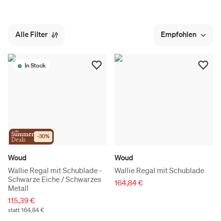
Alle Filter
Empfohlen
In Stock
the
Summer
-
30
%
Deals
Woud
Woud
Wallie Regal mit Schublade -
Wallie Regal mit Schublade
Schwarze Eiche / Schwarzes
164,84 €
Metall
115,39 €
statt 164,84 €