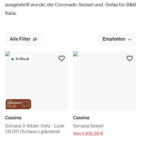
ausgestellt wurde; die Coronado-Sessel und -Sofas für B&B
Italia.
Alle Filter
Empfohlen
In Stock
the
Summer
Deals
Cassina
Cassina
Soriana 3-Sitzer-Sofa - Look
Soriana Sessel
13L011 /Schwarz glänzend
Von 5.105,30 €