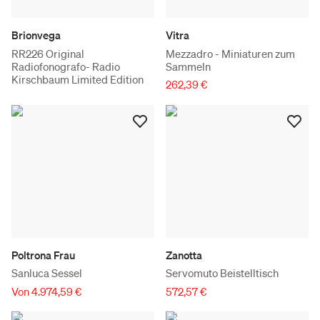
Brionvega
Vitra
RR226 Original
Mezzadro - Miniaturen zum
Radiofonografo- Radio
Sammeln
Kirschbaum Limited Edition
262,39 €
Poltrona Frau
Zanotta
Sanluca Sessel
Servomuto Beistelltisch
Von 4.974,59 €
572,57 €