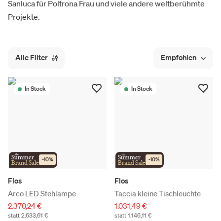
Sanluca für Poltrona Frau und viele andere weltberühmte
Projekte.
Alle Filter
Empfohlen
In Stock
In Stock
the
the
Summer
Summer
-
10
%
-
10
%
Brand Sale
Brand Sale
Flos
Flos
Arco LED Stehlampe
Taccia kleine Tischleuchte
2.370,24 €
1.031,49 €
statt 2.633,61 €
statt 1.146,11 €