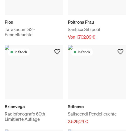
Flos
Poltrona Frau
Taraxacum S2 -
Sanluca Sitzpouf
Pendelleuchte
Von 1.702,09 €
In Stock
In Stock
Brionvega
Stilnovo
Radiofonografo 60th
Saliscendi Pendelleuchte
Limitierte Auflage
2.529,24 €