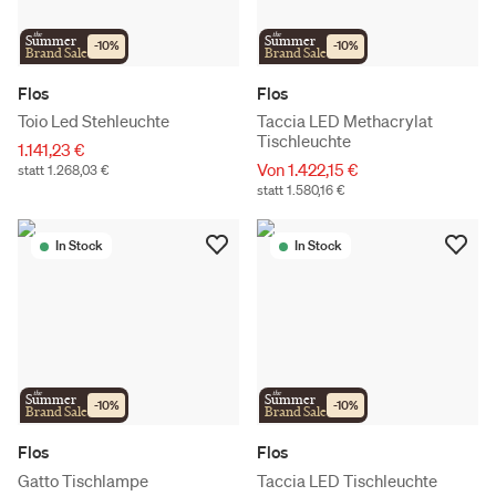
the
the
Summer
Summer
-
10
%
-
10
%
Brand Sale
Brand Sale
Flos
Flos
Toio Led Stehleuchte
Taccia LED Methacrylat
Tischleuchte
1.141,23 €
Von 1.422,15 €
statt 1.268,03 €
statt 1.580,16 €
In Stock
In Stock
the
the
Summer
Summer
-
10
%
-
10
%
Brand Sale
Brand Sale
Flos
Flos
Gatto Tischlampe
Taccia LED Tischleuchte