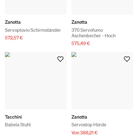
Zanotta
Zanotta
Servopluvio Schirmständer
370 Servofumo
Aschenbecher - Hoch
572,57 €
575,49 €
Tacchini
Zanotta
Babela Stuhl
Servostop Hürde
Von 388,21 €