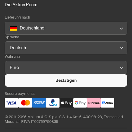
Die Aktion Room
Lieferung nach
Deutschland
Sprache
Deutsch
Währung
Euro
Bestätigen
Secure payments
© 2011-2026 Mollura & C. S.p.a. S.S. 114 Km 6, 400 98128, Tremestieri
Messina | P.IVA IT02759750835