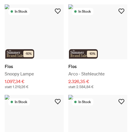
In Stock
In Stock
the
the
Summer
Summer
-
10
%
-
10
%
Brand Sale
Brand Sale
Flos
Flos
Snoopy Lampe
Arco - Stehleuchte
1.097,34 €
2.326,35 €
statt 1.219,26 €
statt 2.584,84 €
In Stock
In Stock