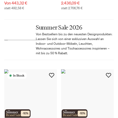
Von 443,32 €
2.436,09 €
statt 492,58 €
statt 2.706,76 €
Summer Sale 2026
Von Bestsellern bis zu den neuesten Designprodukten:
Lassen Sie sich von einer exklusiven Auswahl an
Indoor- und Outdoor-Möbeln, Leuchten,
Wohnaccessoires und Tischaccessoires inspirieren –
mit bis zu 50 % Rabatt.
In Stock
the
the
Summer
Summer
-
10
%
-
10
%
Brand Sale
Brand Sale