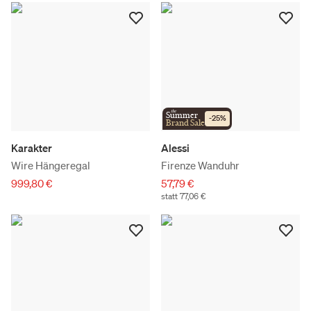
the
Summer
-
25
%
Brand Sale
Karakter
Alessi
Wire Hängeregal
Firenze Wanduhr
999,80 €
57,79 €
statt 77,06 €