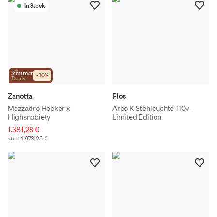
In Stock
the
Summer
-
30
%
Deals
Zanotta
Flos
Mezzadro Hocker x
Arco K Stehleuchte 110v -
Highsnobiety
Limited Edition
1.381,28 €
statt 1.973,25 €