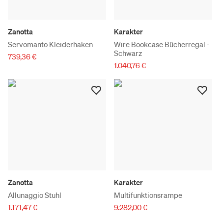
Zanotta
Karakter
Servomanto Kleiderhaken
Wire Bookcase Bücherregal -
Schwarz
739,36 €
1.040,76 €
Zanotta
Karakter
Allunaggio Stuhl
Multifunktionsrampe
1.171,47 €
9.282,00 €