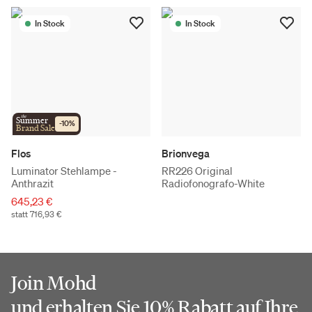
In Stock
In Stock
the
Summer
-
10
%
Brand Sale
Flos
Brionvega
Luminator Stehlampe -
RR226 Original
Anthrazit
Radiofonografo-White
645,23 €
statt 716,93 €
Join Mohd
und erhalten Sie 10% Rabatt auf Ihre