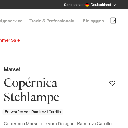
Senden nach
Deutschland
ignservice
Trade & Professionals
Einloggen
mmer Sale
Marset
Copérnica
Stehlampe
Entworfen von
Ramirez i Carrillo
Copernica Marset die vom Designer Ramirez i Carrillo