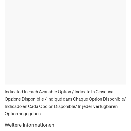
Indicated In Each Available Option / Indicato In Ciascuna
Opzione Disponibile / Indiqué dans Chaque Option Disponible/
Indicado en Cada Opción Disponible/ In jeder verfügbaren
Option angegeben
Weitere Informationen