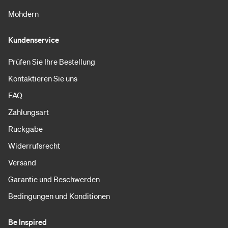
Mohdern
Kundenservice
Prüfen Sie Ihre Bestellung
Kontaktieren Sie uns
FAQ
Zahlungsart
Rückgabe
Widerrufsrecht
Versand
Garantie und Beschwerden
Bedingungen und Konditionen
Be Inspired