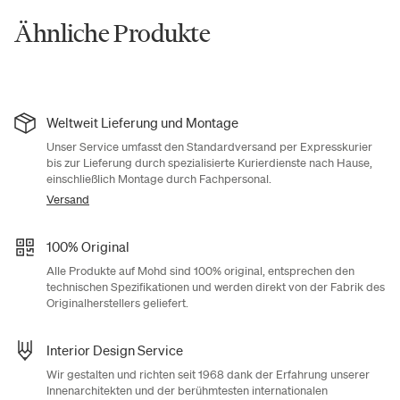
Ähnliche Produkte
Weltweit Lieferung und Montage
Unser Service umfasst den Standardversand per Expresskurier
bis zur Lieferung durch spezialisierte Kurierdienste nach Hause,
einschließlich Montage durch Fachpersonal.
Versand
100% Original
Alle Produkte auf Mohd sind 100% original, entsprechen den
technischen Spezifikationen und werden direkt von der Fabrik des
Originalherstellers geliefert.
Interior Design Service
Wir gestalten und richten seit 1968 dank der Erfahrung unserer
Innenarchitekten und der berühmtesten internationalen