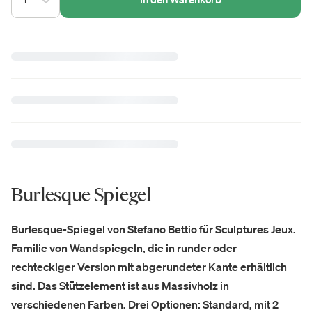
Burlesque Spiegel
Burlesque-Spiegel von Stefano Bettio für Sculptures Jeux.
Familie von Wandspiegeln, die in runder oder
rechteckiger Version mit abgerundeter Kante erhältlich
sind. Das Stützelement ist aus Massivholz in
verschiedenen Farben. Drei Optionen: Standard, mit 2