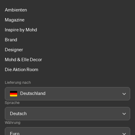
Ambienten
Magazine
Inspire by Mohd
Brand
Designer
Mohd & Elle Decor
Die Aktion Room
Lieferung nach
Deutschland
Sprache
Deutsch
Währung
Euro