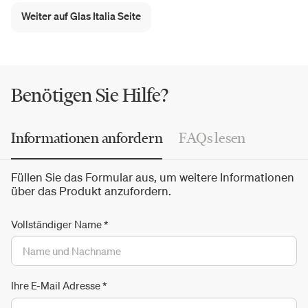
Shimmer
,
Liquefy
und
Bisel
bis zu neuen Modellen
Weiter auf Glas Italia Seite
umfasst der Glas Italia Katalog eine kontinuierliche
Glasforschung zu Transparenz, Reflexion und immer
raffinierteren Verarbeitungstechniken und bestätigt
höchste formale Qualität im Wohn-, Büro- und
Benötigen Sie Hilfe?
Objektbereich.
Informationen anfordern
FAQs lesen
Füllen Sie das Formular aus, um weitere Informationen
über das Produkt anzufordern.
Vollständiger Name
*
Ihre E-Mail Adresse
*