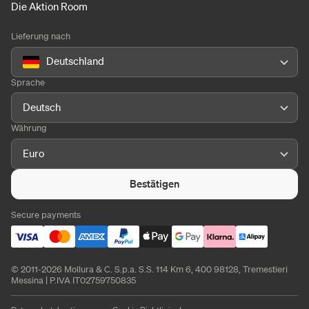
Die Aktion Room
Lieferung nach
Deutschland
Sprache
Deutsch
Währung
Euro
Bestätigen
Secure payments
© 2011-2026 Mollura & C. S.p.a. S.S. 114 Km 6, 400 98128, Tremestieri
Messina | P.IVA IT02759750835