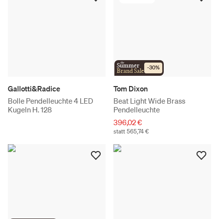
the
Summer
-
30
%
Brand Sale
Gallotti&Radice
Tom Dixon
Bolle Pendelleuchte 4 LED
Beat Light Wide Brass
Kugeln H. 128
Pendelleuchte
396,02 €
statt 565,74 €