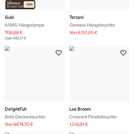
the
Summer
-
25
%
Brand Sale
Gubi
Terzani
A1965 Hängelampe
Genesis-Hängeleuchte
708,88 €
Von 8.151,50 €
statt 945,17 €
DelightFull
Lee Broom
Botti Deckenleuchte
Crescent Pendelleuchte
Von 9.674,70 €
1.510,91 €