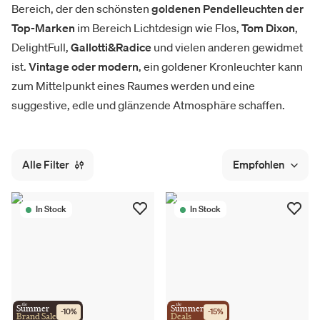
Bereich, der den schönsten
goldenen Pendelleuchten der
Top-Marken
im Bereich Lichtdesign wie Flos,
Tom Dixon
,
DelightFull,
Gallotti&Radice
und vielen anderen gewidmet
ist.
Vintage oder modern
, ein goldener Kronleuchter kann
zum Mittelpunkt eines Raumes werden und eine
suggestive, edle und glänzende Atmosphäre schaffen.
Alle Filter
Empfohlen
In Stock
In Stock
the
the
Summer
Summer
-
10
%
-
15
%
Brand Sale
Deals