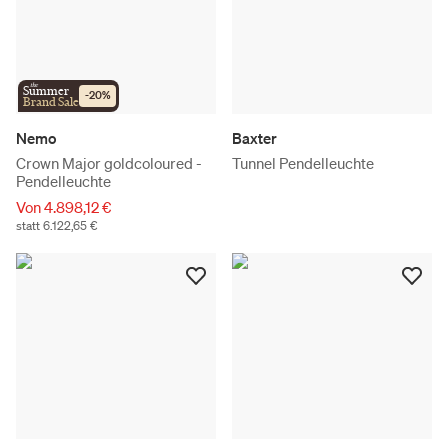
the
Summer
-
20
%
Brand Sale
Nemo
Baxter
Crown Major goldcoloured -
Tunnel Pendelleuchte
Pendelleuchte
Von 4.898,12 €
statt 6.122,65 €