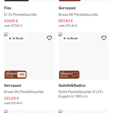
Flos
Gervasoni
IC S1 Pendelleuchte
Brass 96 Pendelleuchte
430,16 €
827,44 €
statt 477,95 €
statt 973,46 €
In Stock
In Stock
the
the
Summer
Summer
-
15
%
Deals
Deals
Gervasoni
Gallotti&Radice
Brass 95 Pendelleuchte
Bolle Pendelleuchte 4 LED-
Kugeln H. 160 cm
523,99 €
statt 616,46 €