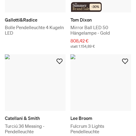
the
Summer
-
30
%
Brand Sale
Gallotti&Radice
Tom Dixon
Bolle Pendelleuchte 4 Kugeln
Mirror Ball LED 50
LED
Hängelampe - Gold
808,42 €
statt 1.154,89 €
Catellani & Smith
Lee Broom
Turciú 36 Messing -
Fulcrum 3 Lights
Pendelleuchte
Pendelleuchte