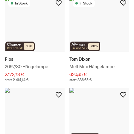
In Stock
In Stock
the
the
Summer
Summer
-
10
%
-
30
%
Brand Sale
Brand Sale
Flos
Tom Dixon
2097/30 Hängelampe
Melt Mini Hängelampe
2.172,73 €
620,65 €
statt 2.414,14 €
statt 886,65 €