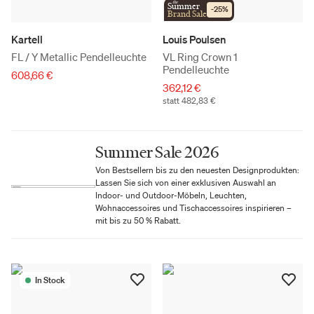
the
Summer
-
25
%
Brand Sale
Kartell
Louis Poulsen
FL / Y Metallic Pendelleuchte
VL Ring Crown 1
Pendelleuchte
608,66 €
362,12 €
statt 482,83 €
Summer Sale 2026
Von Bestsellern bis zu den neuesten Designprodukten:
Lassen Sie sich von einer exklusiven Auswahl an
Indoor- und Outdoor-Möbeln, Leuchten,
Wohnaccessoires und Tischaccessoires inspirieren –
mit bis zu 50 % Rabatt.
In Stock