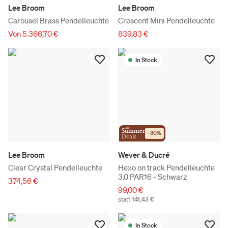
Lee Broom
Lee Broom
Carousel Brass Pendelleuchte
Crescent Mini Pendelleuchte
Von 5.366,70 €
839,83 €
In Stock
the
Summer
-
30
%
Deals
Lee Broom
Wever & Ducré
Clear Crystal Pendelleuchte
Hexo on track Pendelleuchte
3.0 PAR16 - Schwarz
374,56 €
99,00 €
statt 141,43 €
In Stock