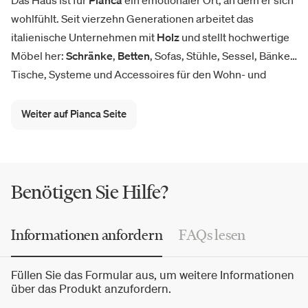
Das Haus ist für
Pianca
ein emotionaler Ort, an dem er sich
wohlfühlt. Seit vierzehn Generationen arbeitet das
italienische Unternehmen mit
Holz
und stellt hochwertige
Möbel her:
Schränke
,
Betten
, Sofas, Stühle, Sessel, Bänke,
Tische, Systeme und Accessoires für den Wohn- und
Objektbereich. Vom Couchtisch
Abaco
über die
Sofakollektion
Boston
bis hin zum Schreibtisch Chloé - der
Weiter auf Pianca Seite
Pianca-Möbelkatalog ist immer voll von spannenden
Neuheiten.
Benötigen Sie Hilfe?
Informationen anfordern
FAQs lesen
Füllen Sie das Formular aus, um weitere Informationen
über das Produkt anzufordern.