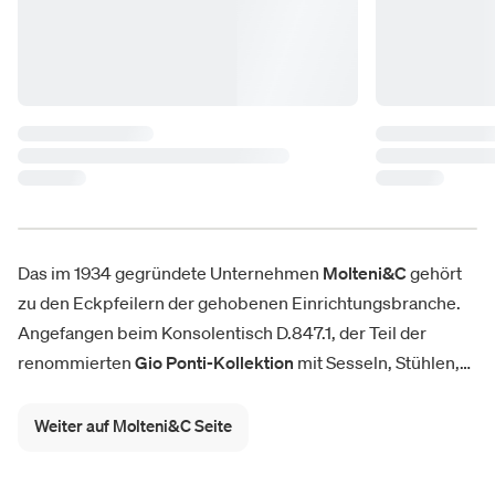
Das im 1934 gegründete Unternehmen
Molteni&C
gehört
zu den Eckpfeilern der gehobenen Einrichtungsbranche.
Angefangen beim Konsolentisch D.847.1, der Teil der
renommierten
Gio Ponti-Kollektion
mit Sesseln, Stühlen,
Tischen und Accessoires ist, über das
Sofa Chelsea
von
Rodolfo Dordoni bis hin zu den Neuzugängen. Der Katalog
Weiter auf Molteni&C Seite
von Molteni&C zeichnet sich durch den Charme des
Made
in Italy
, die Leidenschaft für das Schöne und die ständige