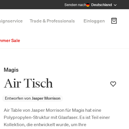
Senden nach
Deutschland
ignservice
Trade & Professionals
Einloggen
mmer Sale
Magis
Air Tisch
Entworfen von
Jasper Morrison
Air Table von Jasper Morrison für Magis hat eine
Polypropylen-Struktur mit Glasfaser. Es ist Teil einer
Kollektion, die entwickelt wurde, um Ihre