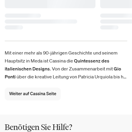
Mit einer mehr als 90-jährigen Geschichte und seinem
Hauptsitz in Meda ist Cassina die
Quintessenz des
italienischen Designs
. Von der Zusammenarbeit mit
Gio
Ponti
über die kreative Leitung von Patricia Urquiola bis hin
zu Ikonen wie dem Maralunga-Sofa nehmen Cassina-
Möbel in der Gegenwart vorweg, was morgen klassisch
Weiter auf Cassina Seite
sein wird. Cassina zeichnet sich auch durch die
philologische Produktion von
historischen Stücken
aus,
darunter die
Le Corbusier®, Pierre Jeanneret®, Charlotte
Perriand® Kollektion
, die jetzt mit einer neuen Auswahl an
Benötigen Sie Hilfe?