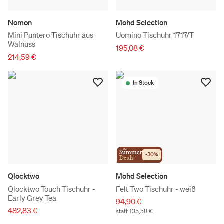
Nomon
Mohd Selection
Mini Puntero Tischuhr aus
Uomino Tischuhr 1717/T
Walnuss
195,08 €
214,59 €
In Stock
the
Summer
-
30
%
Deals
Qlocktwo
Mohd Selection
Qlocktwo Touch Tischuhr -
Felt Two Tischuhr - weiß
Early Grey Tea
94,90 €
482,83 €
statt 135,58 €