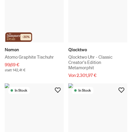
the
Summer
-
30
%
Deals
Nomon
Qlocktwo
Atomo Graphite Tischuhr
Qlocktwo Uhr - Classic
Creator's Edition
99,69 €
Metamorphit
statt 142,41 €
Von 2.301,97 €
In Stock
In Stock