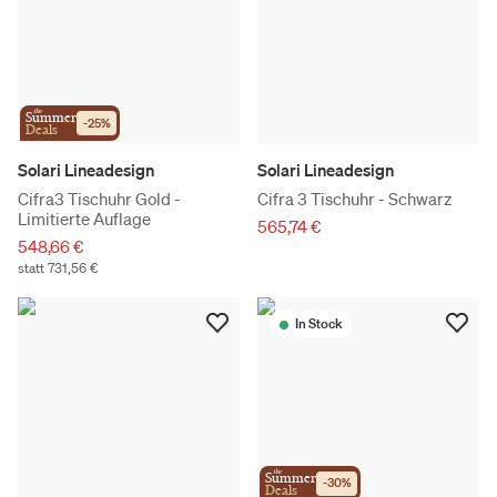
the
Summer
-
25
%
Deals
Solari Lineadesign
Solari Lineadesign
Cifra3 Tischuhr Gold -
Cifra 3 Tischuhr - Schwarz
Limitierte Auflage
565,74 €
548,66 €
statt 731,56 €
In Stock
the
Summer
-
30
%
Deals