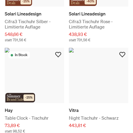
-
25
%
-
40
%
Deals
Deals
Solari Lineadesign
Solari Lineadesign
Cifra3 Tischuhr Silber -
Cifra3 Tischuhr Rose -
Limitierte Auflage
Limitierte Auflage
548,66 €
438,93 €
statt 731,56 €
statt 731,56 €
In Stock
the
Summer
-
25
%
Brand Sale
Hay
Vitra
Table Clock - Tischuhr
Night Tischuhr - Schwarz
73,89 €
443,81 €
statt 98,52 €