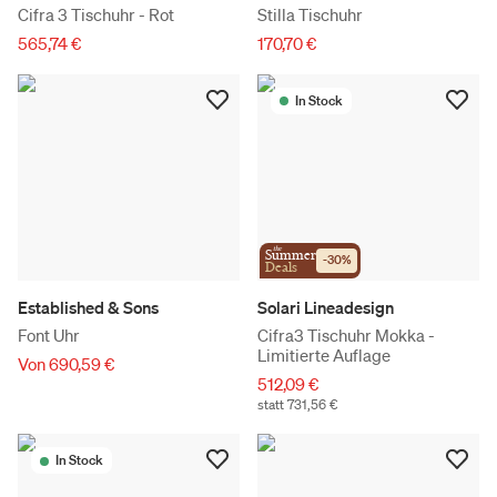
Cifra 3 Tischuhr - Rot
Stilla Tischuhr
565,74 €
170,70 €
In Stock
the
Summer
-
30
%
Deals
Established & Sons
Solari Lineadesign
Font Uhr
Cifra3 Tischuhr Mokka -
Limitierte Auflage
Von 690,59 €
512,09 €
statt 731,56 €
In Stock