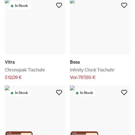
In Stock
Vitra
Bosa
Chronopak Tischuhr
Infinity Clock Tischuhr
512,09 €
Von 767,65 €
In Stock
In Stock
the
the
Summer
Summer