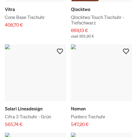
Vitra
Qlocktwo
Cone Base Tischuhr
Qlocktwo Touch Tischuhr -
Tiefschwarz
408,70 €
669,13 €
statt 955,90 €
Solari Lineadesign
Nomon
Cifra 3 Tischuhr - Grün
Puntero Tischuhr
565,74 €
547,20 €