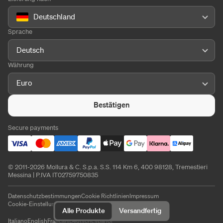
Deutschland
Sprache
Deutsch
Währung
Euro
Bestätigen
Secure payments
© 2011-2026 Mollura & C. S.p.a. S.S. 114 Km 6, 400 98128, Tremestieri
Messina | P.IVA IT02759750835
Datenschutzbestimmungen
Cookie Richtlinien
Impressum
Cookie-Einstellungen
Alle Produkte
Versandfertig
Italiano
English
Français
Deutsch
Español