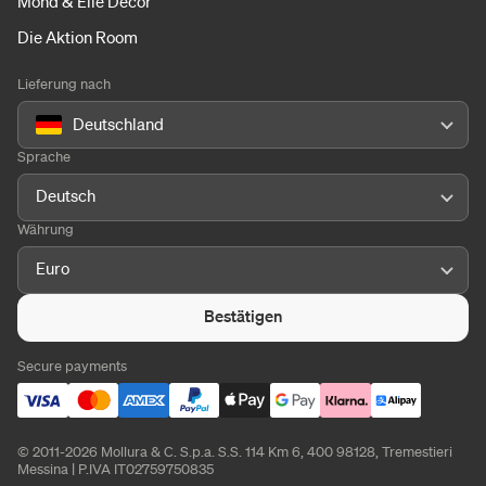
Mohd & Elle Decor
Die Aktion Room
Lieferung nach
Deutschland
Sprache
Deutsch
Währung
Euro
Bestätigen
Secure payments
© 2011-2026 Mollura & C. S.p.a. S.S. 114 Km 6, 400 98128, Tremestieri
Messina | P.IVA IT02759750835