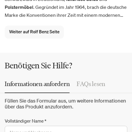
Polstermöbel
. Gegründet im Jahr 1964, brach die deutsche
Marke die Konventionen ihrer Zeit mit einem modernen
Sofa- und Raum-Konzept: so entstanden die modularen
Sofasysteme von Rolf Benz. Der Rolf Benz-Katalog umfasst
Weiter auf Rolf Benz Seite
sowohl aktuelle Kollektionen als auch Neuheiten sowie
Sessel, Couchtische und Accessoires zur Einrichtung des
Wohnbereichs mit
Design Made in Germany
. Erfolgreiche
Produkte sind unter anderem das Modulsofa Cara Classic
Benötigen Sie Hilfe?
008 und der Rolf Benz 6500.
Informationen anfordern
FAQs lesen
Füllen Sie das Formular aus, um weitere Informationen
über das Produkt anzufordern.
Vollständiger Name
*