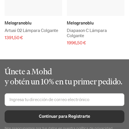
Melogranoblu
Melogranoblu
Artusi 02 Lámpara Colgante
Diapason C Lámpara
Colgante
1391,50 €
1996,50 €
Únete a Mohd
y obtén un 10% en tu primer pedido.
Continuar para Registrarte
Nos preocupamos por tus datos en nuestra
política de privacidad
.