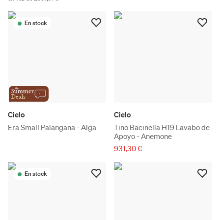
En stock
the
Summer
Deals
Cielo
Cielo
Era Small Palangana - Alga
Tino Bacinella H19 Lavabo de
Apoyo - Anemone
931,30 €
En stock