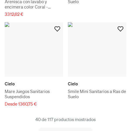
Arenisca con lavabo y
Suelo
encimera color Coral -
Versión izquierda
3312,62 €
Cielo
Cielo
Mare Juegos Sanitarios
Smile Mini Sanitarios a Ras de
Suspendidos
Suelo
Desde 1360,75 €
40 de 117 productos mostrados