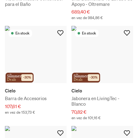
para el Baño
Apoyo - Oltremare
689,40 €
en vez de 984,86 €
En stock
En stock
the
the
Summer
Summer
-
30
%
-
30
%
Deals
Deals
Cielo
Cielo
Barra de Accesorios
Jabonera en LivingTec -
Blanco
107,61 €
70,82 €
en vez de 153,73 €
en vez de 101,16 €