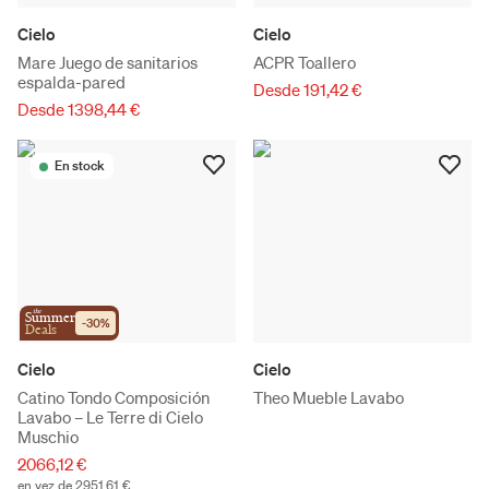
Cielo
Cielo
Mare Juego de sanitarios
ACPR Toallero
espalda-pared
Desde 191,42 €
Desde 1398,44 €
En stock
the
Summer
-
30
%
Deals
Cielo
Cielo
Catino Tondo Composición
Theo Mueble Lavabo
Lavabo – Le Terre di Cielo
Muschio
2066,12 €
en vez de 2951,61 €