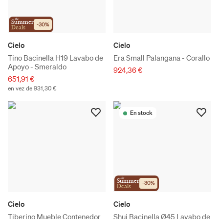
the
Summer
-
30
%
Deals
Cielo
Cielo
Tino Bacinella H19 Lavabo de
Era Small Palangana - Corallo
Apoyo - Smeraldo
924,36 €
651,91 €
en vez de 931,30 €
En stock
the
Summer
-
30
%
Deals
Cielo
Cielo
Tiberino Mueble Contenedor
Shui Bacinella Ø45 Lavabo de