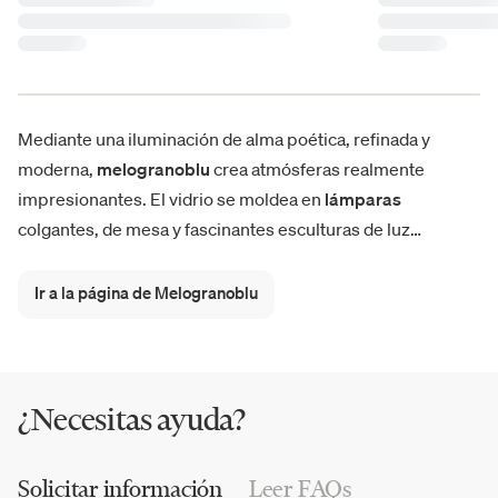
Mediante una iluminación de alma poética, refinada y
moderna,
melogranoblu
crea atmósferas realmente
impresionantes. El vidrio se moldea en
lámparas
colgantes, de mesa y fascinantes esculturas de luz
caracterizadas por tonos intensos y preciosos, a veces
incluso arquitectónicos. Desde las colecciones
Perfume
,
Ir a la página de Melogranoblu
Hydra System, Bes, Bartolomeo y
Opium
hasta las últimas
novedades en catálogo, la luz firmada melogranoblu nos
asombra y hace que los entornos residenciales y contract
sean únicos.
¿Necesitas ayuda?
Solicitar información
Leer FAQs