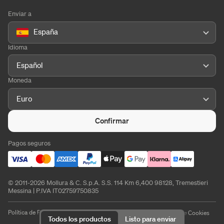
Enviar a
España
Idioma
Español
Moneda
Euro
Confirmar
Pagos seguros
© 2011-2026 Mollura & C. S.p.A. S.S. 114 Km 6,400 98128, Tremestieri
Messina | P.IVA IT02759750835
Política de Privacidad
Política de Cookies
Aviso Legal
Preferencias de Cookies
Todos los productos
Listo para enviar