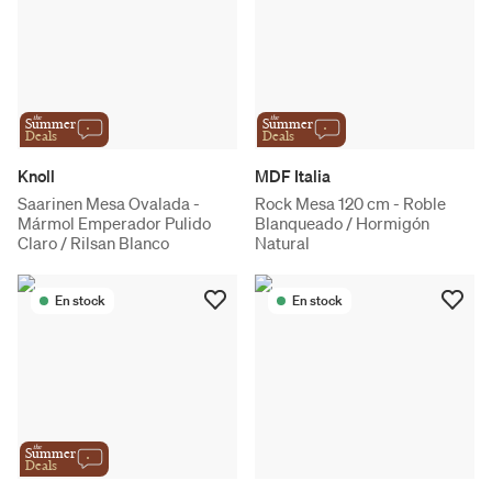
the
the
Summer
Summer
Deals
Deals
Knoll
MDF Italia
Saarinen Mesa Ovalada -
Rock Mesa 120 cm - Roble
Mármol Emperador Pulido
Blanqueado / Hormigón
Claro / Rilsan Blanco
Natural
En stock
En stock
the
Summer
Deals