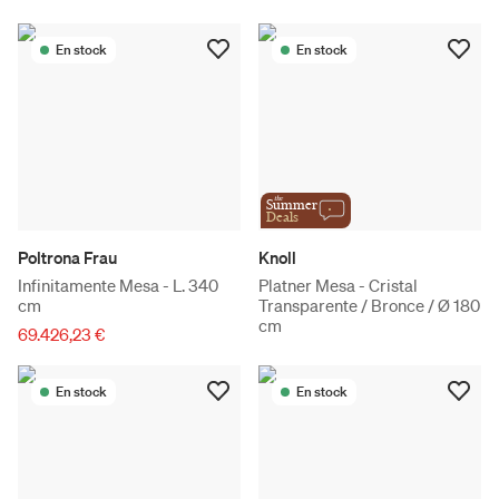
En stock
En stock
the
Summer
Deals
Poltrona Frau
Knoll
Infinitamente Mesa - L. 340
Platner Mesa - Cristal
cm
Transparente / Bronce / Ø 180
cm
69.426,23 €
En stock
En stock