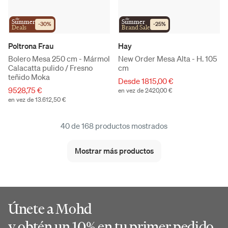
the
the
Summer
Summer
-
30
%
-
25
%
Deals
Brand Sale
Poltrona Frau
Hay
Bolero Mesa 250 cm - Mármol
New Order Mesa Alta - H. 105
Calacatta pulido / Fresno
cm
teñido Moka
Desde 1815,00 €
9528,75 €
en vez de 2420,00 €
en vez de 13.612,50 €
40 de 168 productos mostrados
Mostrar más productos
Únete a Mohd
y obtén un 10% en tu primer pedido.