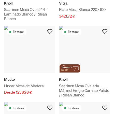
Knoll
Vitra
Saarinen Mesa Oval 244 -
Plate Mesa Blanca 220x100
Laminado Blanco / Rilsan
3421,72 €
Blanco
En stock
En stock
the
Summer
Deals
Muuto
Knoll
Linear Mesa de Madera
Saarinen Mesa Ovalada -
Mármol Grigio Carnico Pulido
Desde 1238,76 €
/ Rilsan Blanco
En stock
En stock