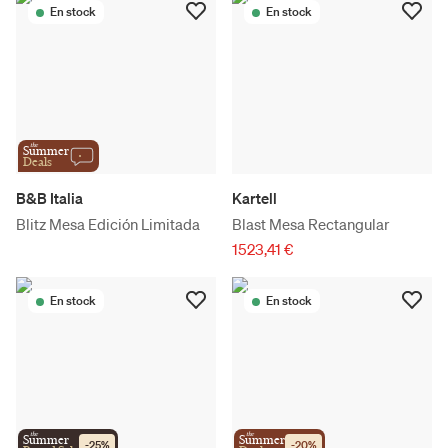
En stock
En stock
the
Summer
Deals
B&B Italia
Kartell
Blitz Mesa Edición Limitada
Blast Mesa Rectangular
1523,41 €
En stock
En stock
the
the
Summer
Summer
-
25
%
-
20
%