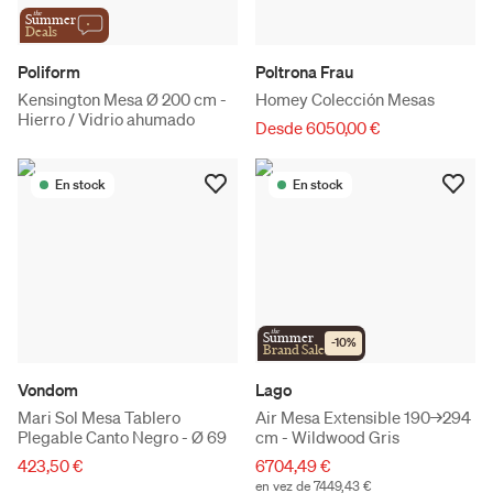
the
Summer
Deals
Poliform
Poltrona Frau
Kensington Mesa Ø 200 cm -
Homey Colección Mesas
Hierro / Vidrio ahumado
Desde 6050,00 €
En stock
En stock
the
Summer
-
10
%
Brand Sale
Vondom
Lago
Mari Sol Mesa Tablero
Air Mesa Extensible 190→294
Plegable Canto Negro - Ø 69
cm - Wildwood Gris
423,50 €
6704,49 €
en vez de 7449,43 €