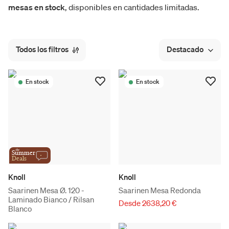
mesas en stock
, disponibles en cantidades limitadas.
Todos los filtros
Destacado
En stock
En stock
the
Summer
Deals
Knoll
Knoll
Saarinen Mesa Ø. 120 -
Saarinen Mesa Redonda
Laminado Bianco / Rilsan
Desde 2638,20 €
Blanco