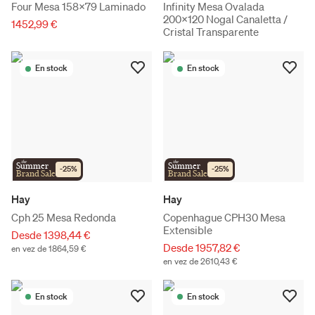
Four Mesa 158x79 Laminado
Infinity Mesa Ovalada
200x120 Nogal Canaletta /
1452,99 €
Cristal Transparente
En stock
En stock
the
the
Summer
Summer
-
25
%
-
25
%
Brand Sale
Brand Sale
Hay
Hay
Cph 25 Mesa Redonda
Copenhague CPH30 Mesa
Extensible
Desde 1398,44 €
Desde 1957,82 €
en vez de 1864,59 €
en vez de 2610,43 €
En stock
En stock