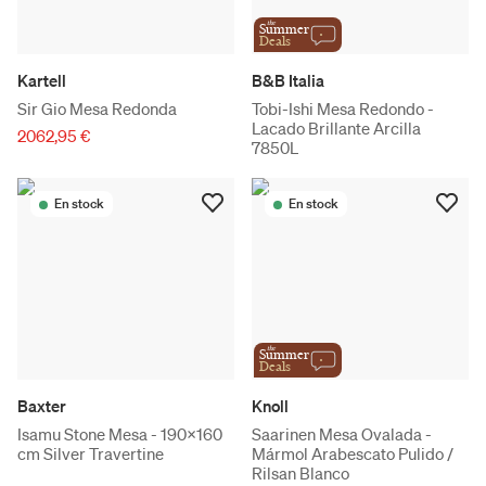
the
Summer
Deals
Kartell
B&B Italia
Sir Gio Mesa Redonda
Tobi-Ishi Mesa Redondo -
Lacado Brillante Arcilla
2062,95 €
7850L
En stock
En stock
the
Summer
Deals
Baxter
Knoll
Isamu Stone Mesa - 190x160
Saarinen Mesa Ovalada -
cm Silver Travertine
Mármol Arabescato Pulido /
Rilsan Blanco