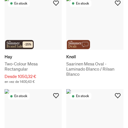
En stock
En stock
the
the
Summer
Summer
-
25
%
Brand Sale
Deals
Hay
Knoll
Two-Colour Mesa
Saarinen Mesa Oval -
Rectangular
Laminado Blanco / Rilsan
Blanco
Desde 1050,32 €
en vez de 1400,43 €
En stock
En stock