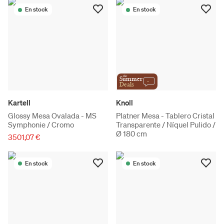
En stock
En stock
the
Summer
Deals
Kartell
Knoll
Glossy Mesa Ovalada - MS
Platner Mesa - Tablero Cristal
Symphonie / Cromo
Transparente / Níquel Pulido /
Ø 180 cm
3501,07 €
En stock
En stock