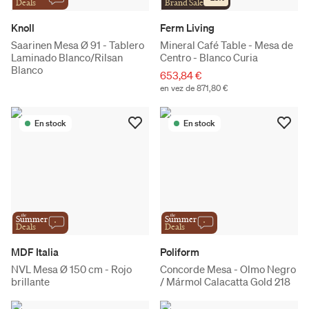
Deals
Brand Sale
Knoll
Ferm Living
Saarinen Mesa Ø 91 - Tablero
Mineral Café Table - Mesa de
Laminado Blanco/Rilsan
Centro - Blanco Curia
Blanco
653,84 €
en vez de 871,80 €
En stock
En stock
the
the
Summer
Summer
Deals
Deals
MDF Italia
Poliform
NVL Mesa Ø 150 cm - Rojo
Concorde Mesa - Olmo Negro
brillante
/ Mármol Calacatta Gold 218