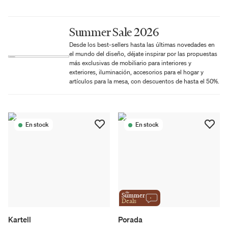
Summer Sale 2026
Desde los best-sellers hasta las últimas novedades en
el mundo del diseño, déjate inspirar por las propuestas
más exclusivas de mobiliario para interiores y
exteriores, iluminación, accesorios para el hogar y
artículos para la mesa, con descuentos de hasta el 50%.
En stock
En stock
the
Summer
Deals
Kartell
Porada