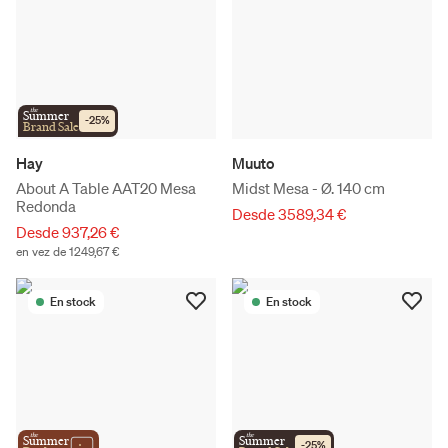
the
Summer
-
25
%
Brand Sale
Hay
Muuto
About A Table AAT20 Mesa
Midst Mesa - Ø. 140 cm
Redonda
Desde 3589,34 €
Desde 937,26 €
en vez de 1249,67 €
En stock
En stock
the
the
Summer
Summer
-
25
%