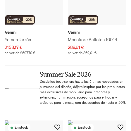
the
the
Summer
Summer
-
20
%
-
20
%
Brand Sale
Brand Sale
Venini
Venini
Yemen Jarrón
Monofiore Balloton 100.14
2158,17 €
289,61 €
en vez de 2697,70 €
en vez de 362,01 €
Summer Sale 2026
Desde los best-sellers hasta las últimas novedades en
el mundo del diseño, déjate inspirar por las propuestas
más exclusivas de mobiliario para interiores y
exteriores, iluminación, accesorios para el hogar y
artículos para la mesa, con descuentos de hasta el 50%.
En stock
En stock