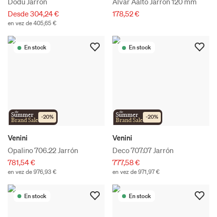
Dodu Jarrón
Alvar Aalto Jarrón 120 mm
Desde 304,24 €
178,52 €
en vez de 405,65 €
En stock
En stock
the
the
Summer
Summer
-
20
%
-
20
%
Brand Sale
Brand Sale
Venini
Venini
Opalino 706.22 Jarrón
Deco 707.07 Jarrón
781,54 €
777,58 €
en vez de 976,93 €
en vez de 971,97 €
En stock
En stock