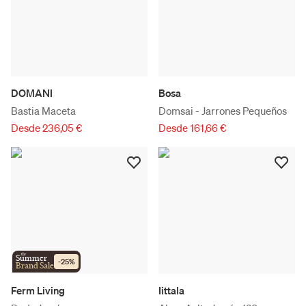
DOMANI
Bosa
Bastia Maceta
Domsai - Jarrones Pequeños
Desde 236,05 €
Desde 161,66 €
the
Summer
-
25
%
Brand Sale
Ferm Living
Iittala