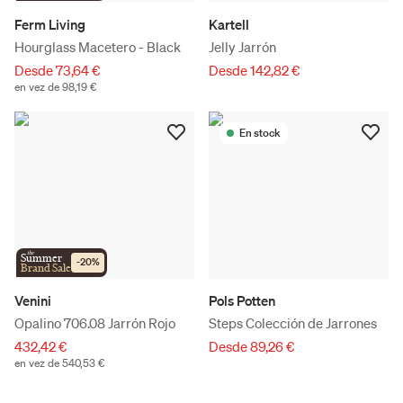
Ferm Living
Kartell
Hourglass Macetero - Black
Jelly Jarrón
Desde 73,64 €
Desde 142,82 €
en vez de 98,19 €
En stock
the
Summer
-
20
%
Brand Sale
Venini
Pols Potten
Opalino 706.08 Jarrón Rojo
Steps Colección de Jarrones
432,42 €
Desde 89,26 €
en vez de 540,53 €