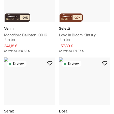
the
the
Summer
Summer
-
20
%
-
20
%
Brand Sale
Deals
Venini
Seletti
Monofiore Balloton 100.16
Love in Bloom Kintsugi -
Jarrón
Jarrón
341,18 €
157,89 €
en vez de 426,48 €
en vez de 197,37 €
En stock
En stock
Serax
Bosa