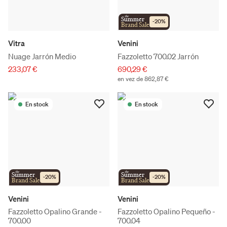
the
Summer
-
20
%
Brand Sale
Vitra
Venini
Nuage Jarrón Medio
Fazzoletto 700.02 Jarrón
233,07 €
690,29 €
en vez de 862,87 €
En stock
En stock
the
the
Summer
Summer
-
20
%
-
20
%
Brand Sale
Brand Sale
Venini
Venini
Fazzoletto Opalino Grande -
Fazzoletto Opalino Pequeño -
700.00
700.04