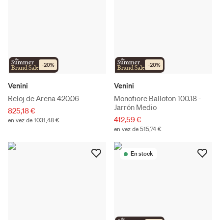
the
the
Summer
Summer
-
20
%
-
20
%
Brand Sale
Brand Sale
Venini
Venini
Reloj de Arena 420.06
Monofiore Balloton 100.18 -
Jarrón Medio
825,18 €
412,59 €
en vez de 1031,48 €
en vez de 515,74 €
En stock
the