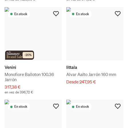
En stock
En stock
the
Summer
-
20
%
Brand Sale
Venini
Iittala
Monofiore Balloton 100.36
Alvar Aalto Jarrón 160 mm
Jarrón
Desde 247,95 €
317,38 €
en vez de 396,72 €
En stock
En stock