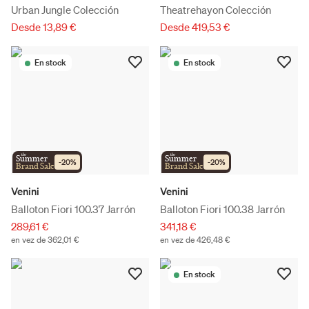
Urban Jungle Colección
Theatrehayon Colección
Desde 13,89 €
Desde 419,53 €
En stock
En stock
the
the
Summer
Summer
-
20
%
-
20
%
Brand Sale
Brand Sale
Venini
Venini
Balloton Fiori 100.37 Jarrón
Balloton Fiori 100.38 Jarrón
289,61 €
341,18 €
en vez de 362,01 €
en vez de 426,48 €
En stock