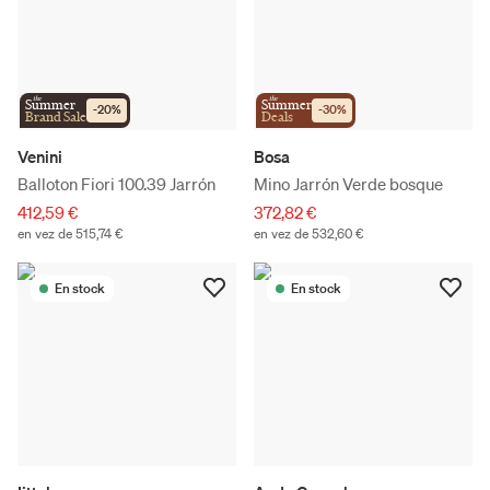
the
the
Summer
Summer
-
20
%
-
30
%
Brand Sale
Deals
Venini
Bosa
Balloton Fiori 100.39 Jarrón
Mino Jarrón Verde bosque
412,59 €
372,82 €
en vez de 515,74 €
en vez de 532,60 €
En stock
En stock