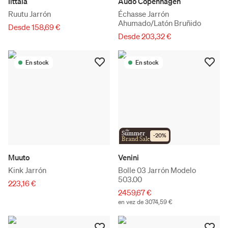
Iittala
Audo Copenhagen
Ruutu Jarrón
Échasse Jarrón
Ahumado/Latón Bruñido
Desde 158,69 €
Desde 203,32 €
En stock
En stock
the
Summer
-
20
%
Brand Sale
Muuto
Venini
Kink Jarrón
Bolle 03 Jarrón Modelo
503.00
223,16 €
2459,67 €
en vez de 3074,59 €