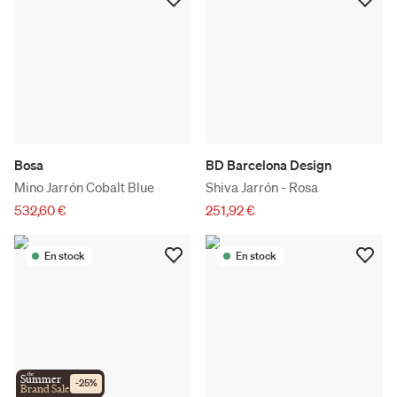
Bosa
BD Barcelona Design
Mino Jarrón Cobalt Blue
Shiva Jarrón - Rosa
532,60 €
251,92 €
En stock
En stock
the
Summer
-
25
%
Brand Sale