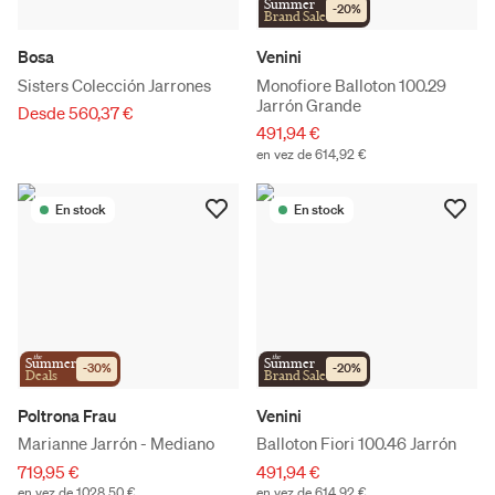
Summer
-
20
%
Brand Sale
Bosa
Venini
Sisters Colección Jarrones
Monofiore Balloton 100.29
Jarrón Grande
Desde 560,37 €
491,94 €
en vez de 614,92 €
En stock
En stock
the
the
Summer
Summer
-
30
%
-
20
%
Deals
Brand Sale
Poltrona Frau
Venini
Marianne Jarrón - Mediano
Balloton Fiori 100.46 Jarrón
719,95 €
491,94 €
en vez de 1028,50 €
en vez de 614,92 €