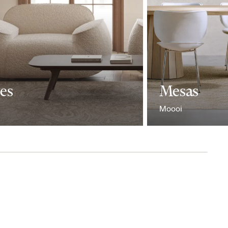
nes
Mesas
Moooi