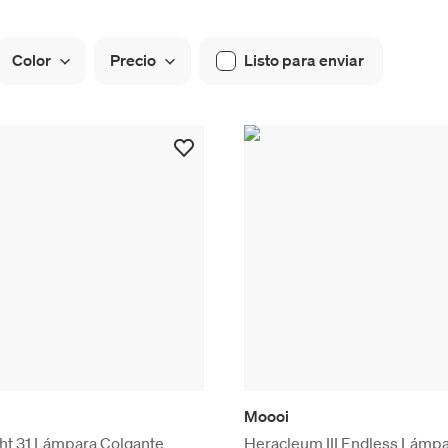
Color
Precio
Listo para enviar
Moooi
ght 31 Lámpara Colgante
Heracleum III Endless Lámp