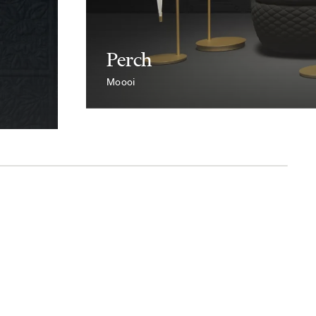
Perch
Moooi