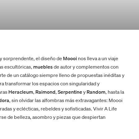
y sorprendente, el diseño de
Moooi
nos lleva a un viaje
s escultóricas,
muebles
de autor y complementos con
te de un catálogo siempre lleno de propuestas inéditas y
a transformar los espacios con singularidad y
aras
Heracleum
,
Raimond
,
Serpentine
y
Random
, hasta la
dora
, sin olvidar las alfombras más extravagantes: Moooi
das y eclécticas, rebeldes y sofisticadas. Vivir A Life
arse de belleza, asombro y piezas que despiertan