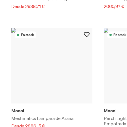
Desde 2938,71 €
2060,97 €
En stock
En stock
Moooi
Moooi
Meshmatics Lámpara de Araña
Perch Ligh
Empotrada 
Desde 2886,15 €