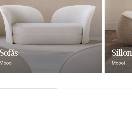
Sofás
Sillo
Moooi
Moooi