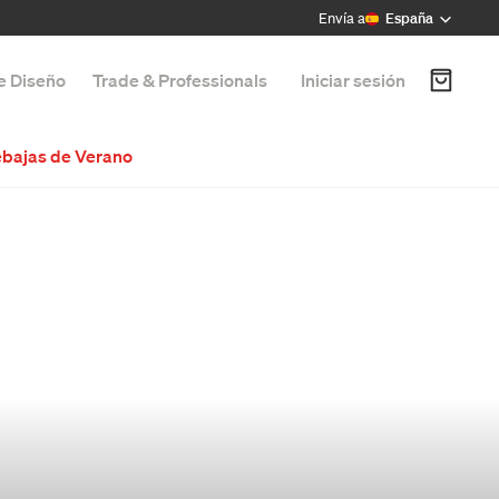
Envía a
España
de Diseño
Trade & Professionals
Iniciar sesión
bajas de Verano