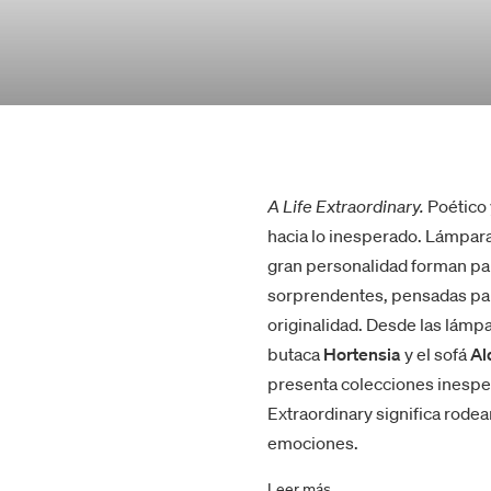
A Life Extraordinary.
Poético 
hacia lo inesperado. Lámpara
gran personalidad forman par
sorprendentes, pensadas par
originalidad. Desde las lámp
butaca
Hortensia
y el sofá
Al
presenta colecciones inespera
Extraordinary significa rode
emociones.
Leer más