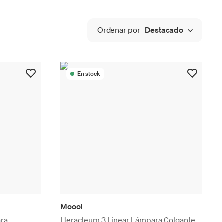
Ordenar por
Destacado
En stock
Moooi
ara
Heracleum 3 Linear Lámpara Colgante