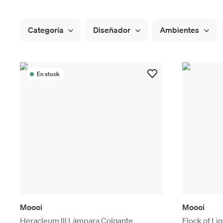
Categoría
Diseñador
Ambientes
En stock
Moooi
Moooi
Heracleum III Lámpara Colgante
Flock of Li