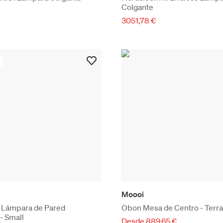
Colgante
3051,78 €
Moooi
t Lámpara de Pared
Obon Mesa de Centro - Terra
- Small
Desde 889,65 €