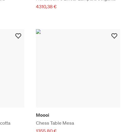
4310,38 €
Moooi
cotta
Chess Table Mesa
1355,80 €