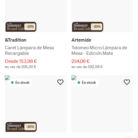
the
the
Summer
Summer
-
25
%
-
20
%
Brand Sale
Brand Sale
&Tradition
Artemide
Caret Lámpara de Mesa
Tolomeo Micro Lámpara de
Recargable
Mesa - Edición Mate
Desde 153,98 €
234,06 €
en vez de 205,30 €
en vez de 292,58 €
En stock
En stock
the
Summer
-
20
%
Brand Sale