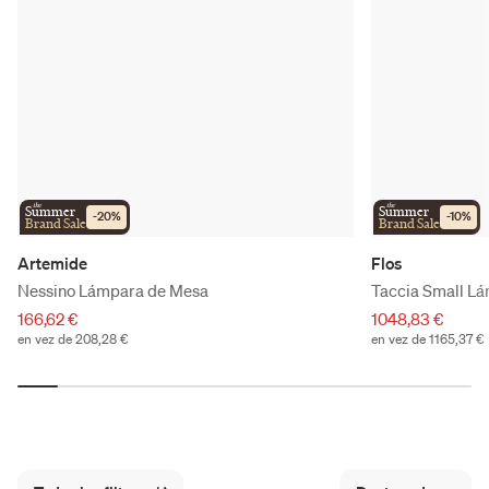
the
the
Summer
Summer
-
20
%
-
10
%
Brand Sale
Brand Sale
Artemide
Flos
Nessino Lámpara de Mesa
Taccia Small L
166,62 €
1048,83 €
en vez de 208,28 €
en vez de 1165,37 €