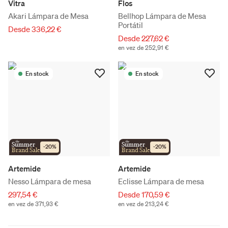
Vitra
Flos
Akari Lámpara de Mesa
Bellhop Lámpara de Mesa
Portátil
Desde 336,22 €
Desde 227,62 €
en vez de 252,91 €
En stock
En stock
the
the
Summer
Summer
-
20
%
-
20
%
Brand Sale
Brand Sale
Artemide
Artemide
Nesso Lámpara de mesa
Eclisse Lámpara de mesa
297,54 €
Desde 170,59 €
en vez de 371,93 €
en vez de 213,24 €