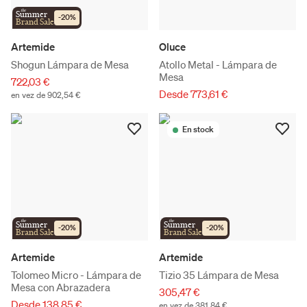
the
Summer
-
20
%
Brand Sale
Artemide
Oluce
Shogun Lámpara de Mesa
Atollo Metal - Lámpara de
Mesa
722,03 €
Desde 773,61 €
en vez de 902,54 €
En stock
the
the
Summer
Summer
-
20
%
-
20
%
Brand Sale
Brand Sale
Artemide
Artemide
Tolomeo Micro - Lámpara de
Tizio 35 Lámpara de Mesa
Mesa con Abrazadera
305,47 €
Desde 138,85 €
en vez de 381,84 €