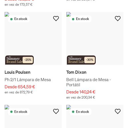
en vez de 173,57 €
En stock
En stock
the
the
Summer
Summer
-
25
%
-
30
%
Brand Sale
Brand Sale
Louis Poulsen
Tom Dixon
Ph 2/1 Lámpara de Mesa
Bell Lámpara de Mesa -
Portátil
Desde 654,59 €
Desde 140,24 €
en vez de 872,79 €
en vez de 200,34 €
En stock
En stock