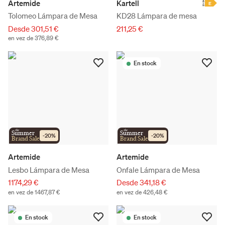
Artemide
Kartell
E
Tolomeo Lámpara de Mesa
KD28 Lámpara de mesa
Desde 301,51 €
211,25 €
en vez de 376,89 €
En stock
the
the
Summer
Summer
-
20
%
-
20
%
Brand Sale
Brand Sale
Artemide
Artemide
Lesbo Lámpara de Mesa
Onfale Lámpara de Mesa
1174,29 €
Desde 341,18 €
en vez de 1467,87 €
en vez de 426,48 €
En stock
En stock