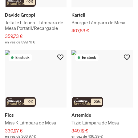
Summer
-
10
%
Brand Sale
Davide Groppi
Kartell
TeTaTeT Touch - Lámpara de
Bourgie Lámpara de Mesa
Mesa Portátil/Recargable
407,63 €
359,73 €
en vez de 399,70 €
En stock
En stock
the
the
Summer
Summer
-
10
%
-
20
%
Brand Sale
Brand Sale
Flos
Artemide
Miss K Lámpara de Mesa
Tizio Lámpara de Mesa
330,27 €
349,12 €
en vez de 366,97 €
en vez de 436,39 €