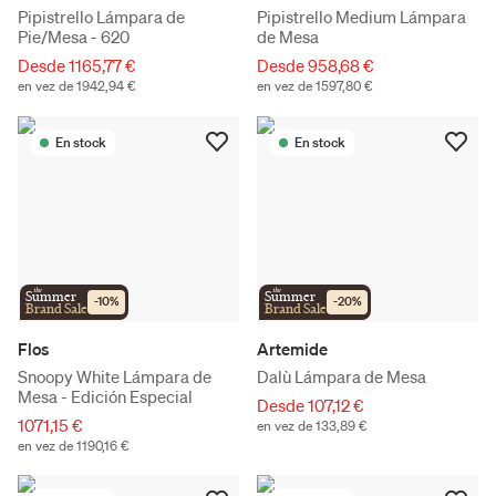
Pipistrello Lámpara de
Pipistrello Medium Lámpara
Pie/Mesa - 620
de Mesa
Desde 1165,77 €
Desde 958,68 €
en vez de 1942,94 €
en vez de 1597,80 €
En stock
En stock
the
the
Summer
Summer
-
10
%
-
20
%
Brand Sale
Brand Sale
Flos
Artemide
Snoopy White Lámpara de
Dalù Lámpara de Mesa
Mesa - Edición Especial
Desde 107,12 €
1071,15 €
en vez de 133,89 €
en vez de 1190,16 €