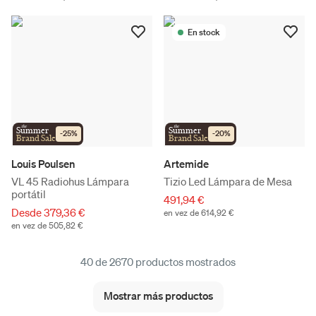
En stock
the
the
Summer
Summer
-
25
%
-
20
%
Brand Sale
Brand Sale
Louis Poulsen
Artemide
VL 45 Radiohus Lámpara
Tizio Led Lámpara de Mesa
portátil
491,94 €
Desde 379,36 €
en vez de 614,92 €
en vez de 505,82 €
40 de 2670 productos mostrados
Mostrar más productos