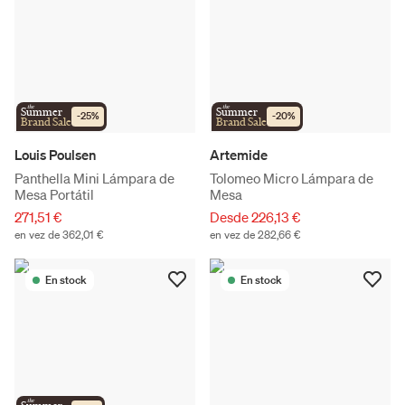
the
the
Summer
Summer
-
25
%
-
20
%
Brand Sale
Brand Sale
Louis Poulsen
Artemide
Panthella Mini Lámpara de
Tolomeo Micro Lámpara de
Mesa Portátil
Mesa
271,51 €
Desde 226,13 €
en vez de 362,01 €
en vez de 282,66 €
En stock
En stock
the