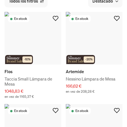
Todos los filtros
Destacado
En stock
En stock
the
the
Summer
Summer
-
10
%
-
20
%
Brand Sale
Brand Sale
Flos
Artemide
Taccia Small Lámpara de
Nessino Lámpara de Mesa
Mesa
166,62 €
1048,83 €
en vez de 208,28 €
en vez de 1165,37 €
En stock
En stock