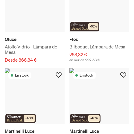
the
Summer
-
10
%
Brand Sale
Oluce
Flos
Atollo Vidrio - Lámpara de
Bilboquet Lámpara de Mesa
Mesa
263,32 €
Desde 866,84 €
en vez de 292,58 €
En stock
En stock
the
the
Summer
Summer
-
40
%
-
40
%
Brand Sale
Brand Sale
Martinelli Luce
Martinelli Luce