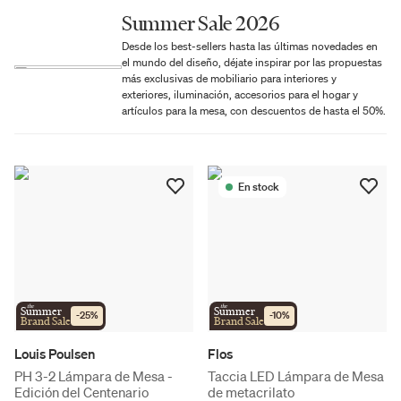
Summer Sale 2026
Desde los best-sellers hasta las últimas novedades en
el mundo del diseño, déjate inspirar por las propuestas
más exclusivas de mobiliario para interiores y
exteriores, iluminación, accesorios para el hogar y
artículos para la mesa, con descuentos de hasta el 50%.
En stock
the
the
Summer
Summer
-
25
%
-
10
%
Brand Sale
Brand Sale
Louis Poulsen
Flos
PH 3-2 Lámpara de Mesa -
Taccia LED Lámpara de Mesa
Edición del Centenario
de metacrilato