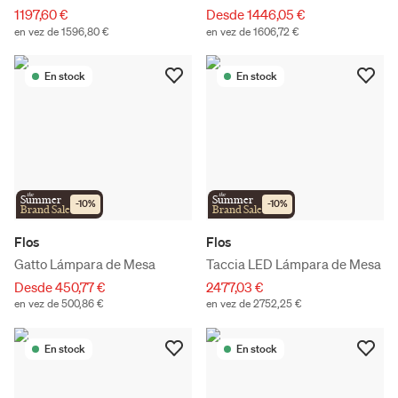
1197,60 €
Desde 1446,05 €
en vez de 1596,80 €
en vez de 1606,72 €
En stock
En stock
the
the
Summer
Summer
-
10
%
-
10
%
Brand Sale
Brand Sale
Flos
Flos
Gatto Lámpara de Mesa
Taccia LED Lámpara de Mesa
Desde 450,77 €
2477,03 €
en vez de 500,86 €
en vez de 2752,25 €
En stock
En stock