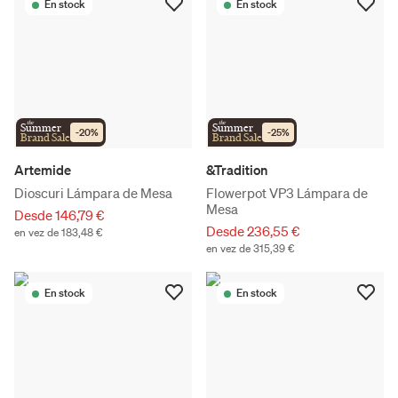
En stock
En stock
the
the
Summer
Summer
-
20
%
-
25
%
Brand Sale
Brand Sale
Artemide
&Tradition
Dioscuri Lámpara de Mesa
Flowerpot VP3 Lámpara de
Mesa
Desde 146,79 €
Desde 236,55 €
en vez de 183,48 €
en vez de 315,39 €
En stock
En stock