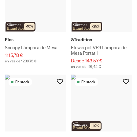
the
the
Summer
Summer
-
10
%
-
25
%
Brand Sale
Brand Sale
Flos
&Tradition
Snoopy Lámpara de Mesa
Flowerpot VP9 Lámpara de
Mesa Portatil
1115,78 €
Desde 143,57 €
en vez de 1239,75 €
en vez de 191,42 €
En stock
En stock
the
Summer
-
10
%
Brand Sale