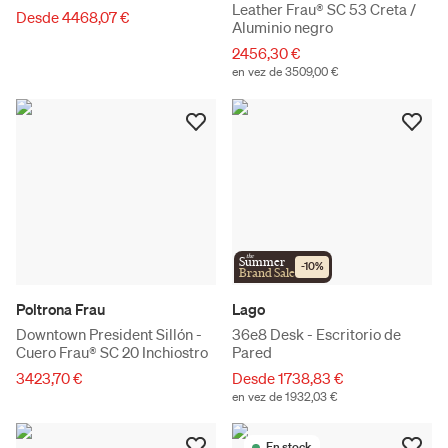
Leather Frau® SC 53 Creta /
Desde 4468,07 €
Aluminio negro
2456,30 €
en vez de 3509,00 €
the
Summer
-
10
%
Brand Sale
Poltrona Frau
Lago
Downtown President Sillón -
36e8 Desk - Escritorio de
Cuero Frau® SC 20 Inchiostro
Pared
3423,70 €
Desde 1738,83 €
en vez de 1932,03 €
En stock