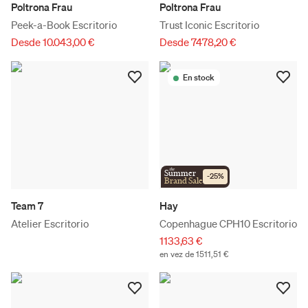
Poltrona Frau
Poltrona Frau
Peek-a-Book Escritorio
Trust Iconic Escritorio
Desde 10.043,00 €
Desde 7478,20 €
En stock
the
Summer
-
25
%
Brand Sale
Team 7
Hay
Atelier Escritorio
Copenhague CPH10 Escritorio
1133,63 €
en vez de 1511,51 €