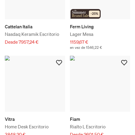
the
Summer
-
25
%
Brand Sale
Cattelan Italia
Ferm Living
Nasdaq Keramik Escritorio
Lager Mesa
Desde 7957,24 €
1159,67 €
en vez de 1546,22 €
Vitra
Fiam
Home Desk Escritorio
Rialto L Escritorio
3848,20 €
Desde 2601,50 €