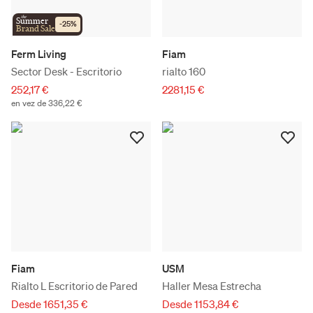
the
Summer
-
25
%
Brand Sale
Ferm Living
Fiam
Sector Desk - Escritorio
rialto 160
252,17 €
2281,15 €
en vez de 336,22 €
Fiam
USM
Rialto L Escritorio de Pared
Haller Mesa Estrecha
Desde 1651,35 €
Desde 1153,84 €