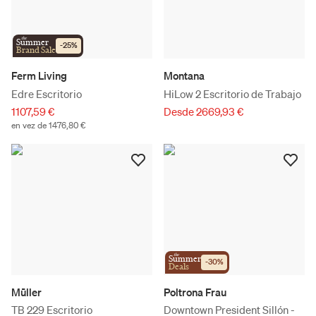
the
Summer
-
25
%
Brand Sale
Ferm Living
Montana
Edre Escritorio
HiLow 2 Escritorio de Trabajo
1107,59 €
Desde 2669,93 €
en vez de 1476,80 €
the
Summer
-
30
%
Deals
Mūller
Poltrona Frau
TB 229 Escritorio
Downtown President Sillón -