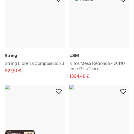
String
USM
String Librería Composición 3
Kitos Mesa Redonda - Ø. 110
cm / Gris Claro
627,81 €
1394,48 €
the
Summer