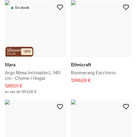
En stock
the
Summer
-
30
%
Deals
Mara
Ethnicraft
Argo Mesa Inclinable L. 140
Boomerang Escritorio
cm - Chome / Nogal
1248,68 €
1269,11 €
en vez de 1813,02 €