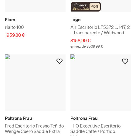
the
Summer
-
10
%
Brand Sale
Fiam
Lago
rialto 100
Air Escritorio LF5372 L. 147, 2
- Transparente / Wildwood
1959,80 €
3158,99 €
en vez de 3509,99 €
Poltrona Frau
Poltrona Frau
Fred Escritorio Fresno Teñido
H_O Executive Escritorio -
Wenge/Cuero Saddle Extra
Saddle Caffè / Porfido