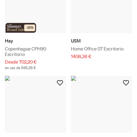
the
Summer
-
25
%
Brand Sale
Hay
USM
Copenhague CPH90
Home Office 07 Escritorio
Escritorio
1408,36 €
Desde 702,20 €
en vez de 936,26 €