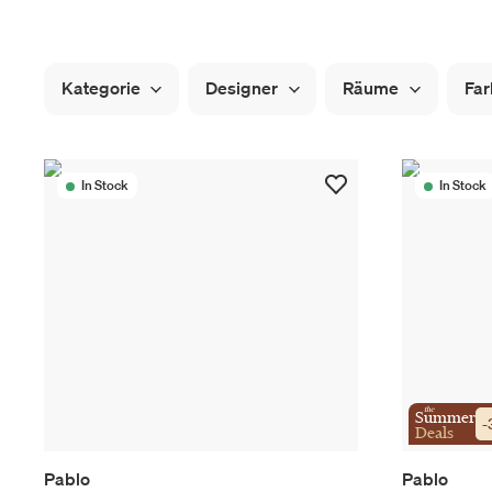
Kategorie
Designer
Räume
Far
In Stock
In Stock
the
Summer
-
Deals
Pablo
Pablo