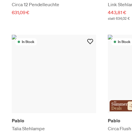
Circa 12 Pendelleuchte
Link Stehl
631,09 €
443,81 €
statt 634,02 €
In Stock
In Stock
the
Summer
-
Deals
Pablo
Pablo
Talia Stehlampe
Circa Flush