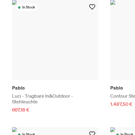
In Stock
Pablo
Pablo
Luci - Tragbare In&Outdoor -
Contour St
Stehleuchte
1.487,50 €
667,18 €
In Stock
In Stock